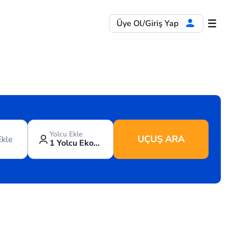
Üye Ol/Giriş Yap
Yolcu Ekle
UÇUŞ ARA
Ekle
1 Yolcu Ekonomi