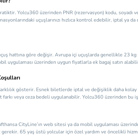
ılır?
ratiktir. Yolcu360 üzerinden PNR (rezervasyon) kodu, soyadı vey
syonlarındaki uçuşlarınızı hızlıca kontrol edebilir, iptal ya da
çuş hattına göre değişir. Avrupa içi uçuşlarda genellikle 23 kg ba
il uygulaması üzerinden uygun fiyatlarla ek bagaj satın alabilir
Koşulları
e farklılık gösterir. Esnek biletlerde iptal ve değişiklik daha kol
 farkı veya ceza bedeli uygulanabilir. Yolcu360 üzerinden bu işl
 Lufthansa CityLine’ın web sitesi ya da mobil uygulaması üzerind
gerekir. 65 yaş üstü yolcular için özel yardım ve öncelikli hiz