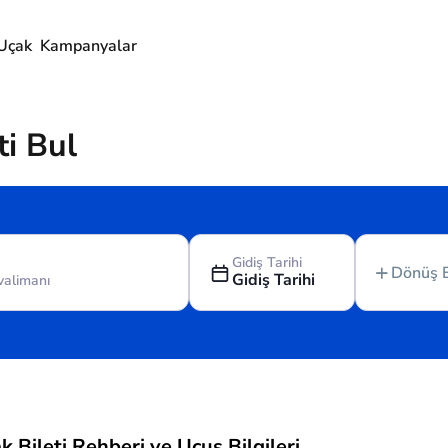
Uçak
Kampanyalar
ti Bul
Gidiş Tarihi
Dönüş 
Gidiş Tarihi
 Bileti Rehberi ve Uçuş Bilgileri