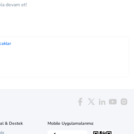
ola devam et!
caklar
al & Destek
Mobile Uygulamalarımız
zda