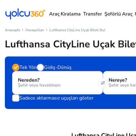
Araç Kiralama
Transfer
Şoförlü Araç
Anasayfa
Havayolları
Lufthansa CityLine Uçak Bileti Bul
Lufthansa CityLine Uçak Bile
Tek Yön
Gidiş-Dönüş
Nereden?
Nereye?
Sadece aktarmasız uçuşları göster
Lufthansa CityLine Uçak