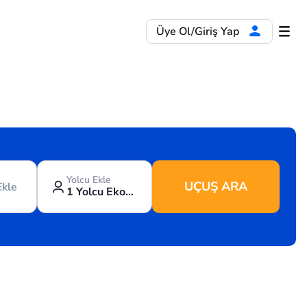
Üye Ol/Giriş Yap
Yolcu Ekle
UÇUŞ ARA
Ekle
1 Yolcu Ekonomi