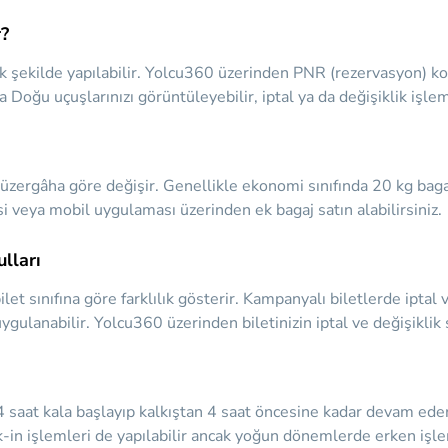
r?
k şekilde yapılabilir. Yolcu360 üzerinden PNR (rezervasyon) kod
 Doğu uçuşlarınızı görüntüleyebilir, iptal ya da değişiklik işlem
zergâha göre değişir. Genellikle ekonomi sınıfında 20 kg bagaj h
i veya mobil uygulaması üzerinden ek bagaj satın alabilirsiniz.
lları
bilet sınıfına göre farklılık gösterir. Kampanyalı biletlerde ipta
ygulanabilir. Yolcu360 üzerinden biletinizin iptal ve değişiklik 
4 saat kala başlayıp kalkıştan 4 saat öncesine kadar devam eder
k-in işlemleri de yapılabilir ancak yoğun dönemlerde erken işle