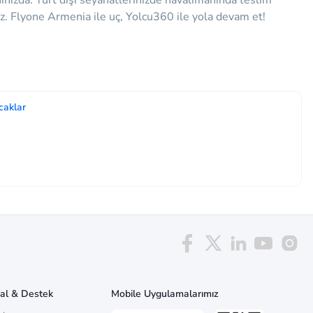
ınızda.
Yurt dışı seyahatlerinizde havalimanında teslim
iz. Flyone Armenia ile uç, Yolcu360 ile yola devam et!
caklar
al & Destek
Mobile Uygulamalarımız