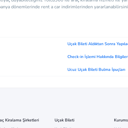
tiyaç duyabileceğiniz
Yolcu360 ile araç kiralama hizmeti ile yan
mpanya dönemlerinde rent a car indirimlerinden yararlanabilirsin
Uçak Bileti Aldıktan Sonra Yapıla
Check-in İşlemi Hakkında Bilgiler
Ucuz Uçak Bileti Bulma İpuçları
aç Kiralama Şirketleri
Uçak Bileti
Kurums