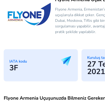
Flyone Armenia, Ermenistan’ın
uçuşlarıyla dikkat çeker. Gen
Dubai, Moskova, Tiflis gibi b
sorgulaması yapabilir, avantajl
pratik şekilde yapılabilir.
Kuruluş ta
IATA kodu
27 
3F
2021
Flyone Armenia Uçuşunuzda Bilmeniz Gereken