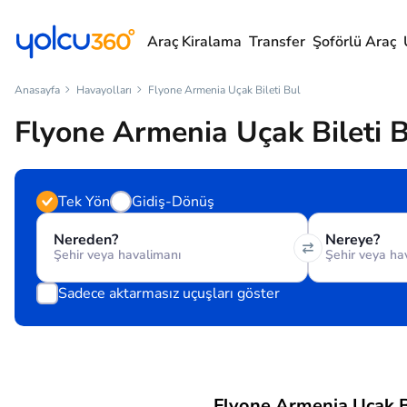
Araç Kiralama
Transfer
Şoförlü Araç
Anasayfa
Havayolları
Flyone Armenia Uçak Bileti Bul
Flyone Armenia Uçak Bileti 
Tek Yön
Gidiş-Dönüş
Nereden?
Nereye?
Sadece aktarmasız uçuşları göster
Flyone Armenia Uçak Bi