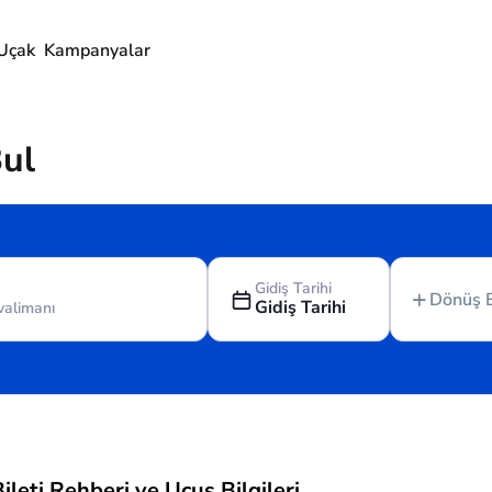
Uçak
Kampanyalar
Bul
Gidiş Tarihi
Dönüş 
Gidiş Tarihi
leti Rehberi ve Uçuş Bilgileri