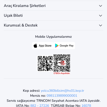
Araç Kiralama Şirketleri
Uçak Bileti
Kurumsal & Destek
Mobile Uygulamalarımız
Kep adresi:
yolcu360bilisim@hs01.kep.tr
Mersis no:
0981139899000001
Servis sağlayıcımız TRNCOM Seyahat Acentası IATA üyesidir.
IATA No:
882 - 27226
TÜRSAB Belge No:
16078