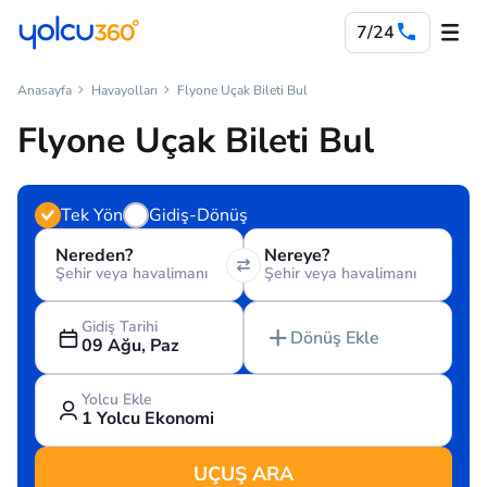
7/24
Anasayfa
Havayolları
Flyone Uçak Bileti Bul
Flyone Uçak Bileti Bul
Tek Yön
Gidiş-Dönüş
Nereden?
Nereye?
Şehir veya havalimanı
Şehir veya havalimanı
Gidiş Tarihi
Dönüş Ekle
09 Ağu, Paz
Yolcu Ekle
1 Yolcu Ekonomi
UÇUŞ ARA