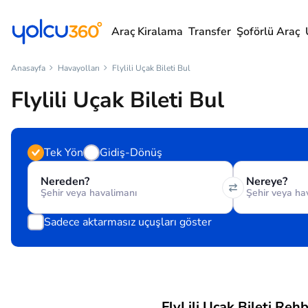
Araç Kiralama
Transfer
Şoförlü Araç
Anasayfa
Havayolları
Flylili Uçak Bileti Bul
Flylili Uçak Bileti Bul
Tek Yön
Gidiş-Dönüş
Nereden?
Nereye?
Sadece aktarmasız uçuşları göster
FlyLili Uçak Bileti Rehb