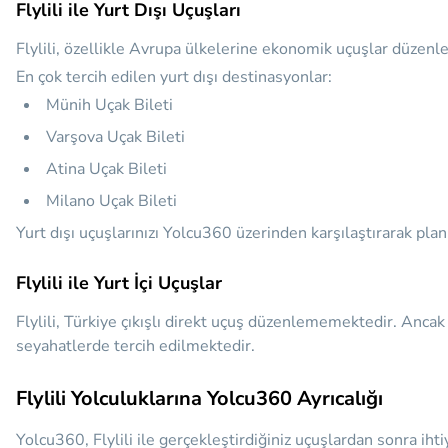
Flylili ile Yurt Dışı Uçuşları
Flylili, özellikle Avrupa ülkelerine ekonomik uçuşlar düzenle
En çok tercih edilen yurt dışı destinasyonlar:
Münih Uçak Bileti
Varşova Uçak Bileti
Atina Uçak Bileti
Milano Uçak Bileti
Yurt dışı uçuşlarınızı Yolcu360 üzerinden karşılaştırarak planl
Flylili ile Yurt İçi Uçuşlar
Flylili, Türkiye çıkışlı direkt uçuş düzenlememektedir. Ancak
seyahatlerde tercih edilmektedir.
Flylili Yolculuklarına Yolcu360 Ayrıcalığı
Yolcu360, Flylili ile gerçekleştirdiğiniz uçuşlardan sonra ihti