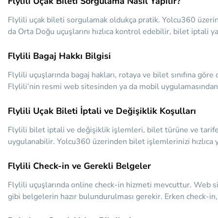
Flylili Uçak Bileti Sorgulama Nasıl Yapılır?
Flylili uçak bileti sorgulamak oldukça pratik. Yolcu360 üzerin
da Orta Doğu uçuşlarını hızlıca kontrol edebilir, bilet iptali 
Flylili Bagaj Hakkı Bilgisi
Flylili uçuşlarında bagaj hakları, rotaya ve bilet sınıfına göre
Flylili’nin resmi web sitesinden ya da mobil uygulamasından 
Flylili Uçak Bileti İptali ve Değişiklik Koşulları
Flylili bilet iptali ve değişiklik işlemleri, bilet türüne ve tarif
uygulanabilir. Yolcu360 üzerinden bilet işlemlerinizi hızlıca y
Flylili Check-in ve Gerekli Belgeler
Flylili uçuşlarında online check-in hizmeti mevcuttur. Web s
gibi belgelerin hazır bulundurulması gerekir. Erken check-in, 