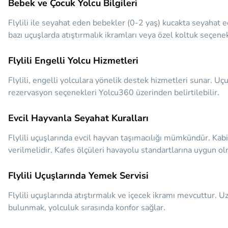
Bebek ve Çocuk Yolcu Bilgileri
Flylili ile seyahat eden bebekler (0-2 yaş) kucakta seyahat e
bazı uçuşlarda atıştırmalık ikramları veya özel koltuk seçenek
Flylili Engelli Yolcu Hizmetleri
Flylili, engelli yolculara yönelik destek hizmetleri sunar. Uçu
rezervasyon seçenekleri Yolcu360 üzerinden belirtilebilir.
Evcil Hayvanla Seyahat Kuralları
Flylili uçuşlarında evcil hayvan taşımacılığı mümkündür. Kabin
verilmelidir. Kafes ölçüleri havayolu standartlarına uygun ol
Flylili Uçuşlarında Yemek Servisi
Flylili uçuşlarında atıştırmalık ve içecek ikramı mevcuttur. 
bulunmak, yolculuk sırasında konfor sağlar.