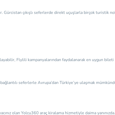
r. Gürcistan çıkışlı seferlerde direkt uçuşlarla birçok turisti
ayabilir, Flylili kampanyalarından faydalanarak en uygun bileti s
 bağlantılı seferlerle Avrupa’dan Türkiye’ye ulaşmak mümkündür.
yacınız olan
Yolcu360 araç kiralama hizmetiyle daima yanınızda