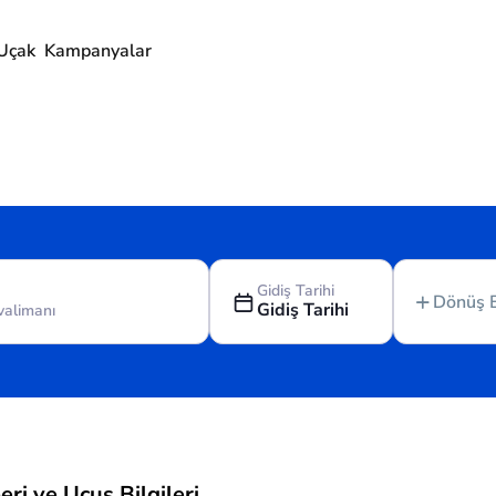
Uçak
Kampanyalar
Gidiş Tarihi
Dönüş 
Gidiş Tarihi
eri ve Uçuş Bilgileri