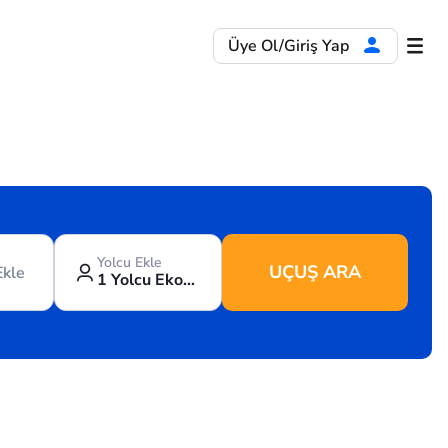
Üye Ol/Giriş Yap
Yolcu Ekle
UÇUŞ ARA
Ekle
1 Yolcu Ekonomi