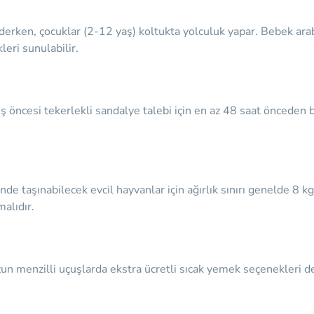
derken, çocuklar (2-12 yaş) koltukta yolculuk yapar. Bebek araba
leri sunulabilir.
ş öncesi tekerlekli sandalye talebi için en az 48 saat önceden bil
de taşınabilecek evcil hayvanlar için ağırlık sınırı genelde 8 k
malıdır.
Uzun menzilli uçuşlarda ekstra ücretli sıcak yemek seçenekleri d