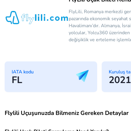
FlyLili, Romanya merkezli genç
pazarında ekonomik seyahat se
Havalimanı’dır. Almanya, İsrail
yolcular, Yolcu360 üzerinden ko
değişiklik ve erteleme işleml
IATA kodu
Kuruluş ta
FL
2021
Flylili Uçuşunuzda Bilmeniz Gereken Detaylar