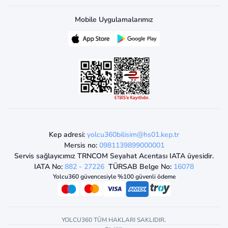
Mobile Uygulamalarımız
Kep adresi:
yolcu360bilisim@hs01.kep.tr
Mersis no:
0981139899000001
Servis sağlayıcımız TRNCOM Seyahat Acentası IATA üyesidir.
IATA No:
882 - 27226
TÜRSAB Belge No:
16078
Yolcu360 güvencesiyle %100 güvenli ödeme
YOLCU360 TÜM HAKLARI SAKLIDIR.