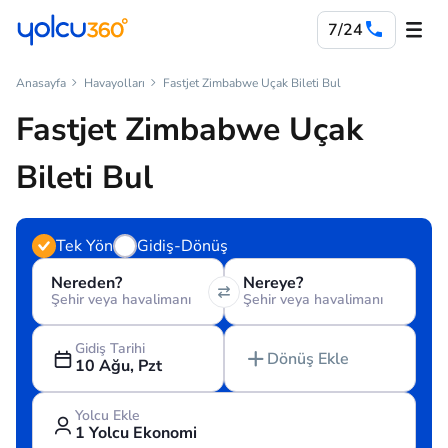
7/24
Anasayfa
Havayolları
Fastjet Zimbabwe Uçak Bileti Bul
Fastjet Zimbabwe Uçak
Bileti Bul
Tek Yön
Gidiş-Dönüş
Nereden?
Nereye?
Şehir veya havalimanı
Şehir veya havalimanı
Gidiş Tarihi
Dönüş Ekle
10 Ağu, Pzt
Yolcu Ekle
1 Yolcu Ekonomi