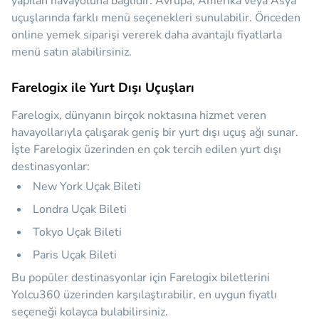
yapılan havayoluna bağlıdır. Avrupa, Amerika veya Asya
uçuşlarında farklı menü seçenekleri sunulabilir. Önceden
online yemek siparişi vererek daha avantajlı fiyatlarla
menü satın alabilirsiniz.
Farelogix ile Yurt Dışı Uçuşları
Farelogix, dünyanın birçok noktasına hizmet veren
havayollarıyla çalışarak geniş bir yurt dışı uçuş ağı sunar.
İşte Farelogix üzerinden en çok tercih edilen yurt dışı
destinasyonlar:
New York Uçak Bileti
Londra Uçak Bileti
Tokyo Uçak Bileti
Paris Uçak Bileti
Bu popüler destinasyonlar için Farelogix biletlerini
Yolcu360 üzerinden karşılaştırabilir, en uygun fiyatlı
seçeneği kolayca bulabilirsiniz.