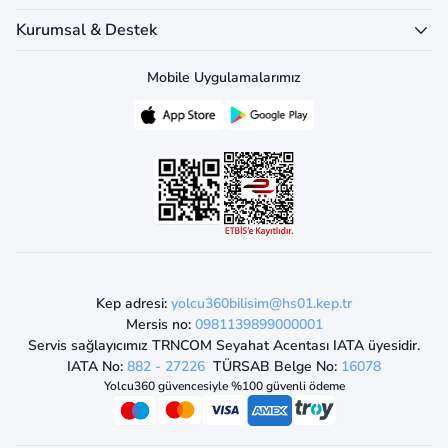
Kurumsal & Destek
Mobile Uygulamalarımız
Kep adresi:
yolcu360bilisim@hs01.kep.tr
Mersis no:
0981139899000001
Servis sağlayıcımız TRNCOM Seyahat Acentası IATA üyesidir.
IATA No:
882 - 27226
TÜRSAB Belge No:
16078
Yolcu360 güvencesiyle %100 güvenli ödeme