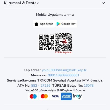
Kurumsal & Destek
Mobile Uygulamalarımız
Kep adresi:
yolcu360bilisim@hs01.kep.tr
Mersis no:
0981139899000001
Servis sağlayıcımız TRNCOM Seyahat Acentası IATA üyesidir.
IATA No:
882 - 27226
TÜRSAB Belge No:
16078
Yolcu360 güvencesiyle %100 güvenli ödeme