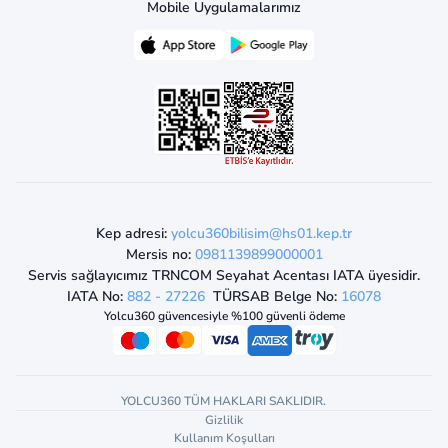
Mobile Uygulamalarımız
Kep adresi:
yolcu360bilisim@hs01.kep.tr
Mersis no:
0981139899000001
Servis sağlayıcımız TRNCOM Seyahat Acentası IATA üyesidir.
IATA No:
882 - 27226
TÜRSAB Belge No:
16078
Yolcu360 güvencesiyle %100 güvenli ödeme
YOLCU360 TÜM HAKLARI SAKLIDIR.
Gizlilik
Kullanım Koşulları