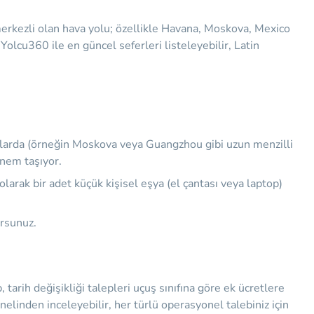
merkezli olan hava yolu; özellikle Havana, Moskova, Mexico
Yolcu360 ile en güncel seferleri listeleyebilir, Latin
otalarda (örneğin Moskova veya Guangzhou gibi uzun menzilli
önem taşıyor.
larak bir adet küçük kişisel eşya (el çantası veya laptop)
orsunuz.
, tarih değişikliği talepleri uçuş sınıfına göre ek ücretlere
anelinden inceleyebilir, her türlü operasyonel talebiniz için