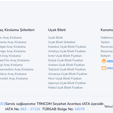
aç Kiralama Şirketleri
Uçak Bileti
Kurums
is Araç Kiralama
Uçak Bileti
Hakkımı
renta Araç Kiralama
Uçak Bileti Sirketleri
Yardım
dget Araç Kiralama
İstanbul Uçak Bileti Fiyatları
Rezervas
ntgo Araç Kiralama
Antalya Uçak Bileti Fiyatları
Rezervas
t Araç Kiralama
İzmir Uçak Bileti Fiyatları
İletişim
aat Filo Araç Kiralama
Dubai Uçak Bileti Fiyatları
085
zgi Araç Kiralama
Ankara Uçak Bileti Fiyatları
inf
eenmotion Araç Kiralama
Tayland Uçak Bileti Fiyatları
ldcar Araç Kiralama
Almanya Uçak Bileti Fiyatları
rmobil Araç Kiralama
Mısır Uçak Bileti Fiyatları
Japonya Uçak Bileti Fiyatları
Malta Uçak Bileti Fiyatları
001
Servis sağlayıcımız TRNCOM Seyahat Acentası IATA üyesidir.
Yolcu
IATA No:
882 - 27226
TÜRSAB Belge No:
16078