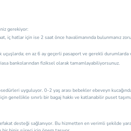
niz gerekiyor:
aat
, iç hatlar için ise
2 saat
önce havalimanında bulunmanız zorunl
 uçuşlarda; en az 6 ay geçerli pasaport ve gerekli durumlarda v
iasa bankolarından fiziksel olarak tamamlayabiliyorsunuz.
rosedürleri uyguluyor. 0-2 yaş arası bebekler ebeveyn kucağınd
 için genellikle sınırlı bir bagaj hakkı ve katlanabilir puset taş
ve refakat desteği sağlanıyor. Bu hizmetten en verimli şekilde y
bir biniş süreci için önem taşıyor.