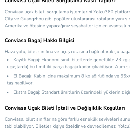
Conviasa Uçak Bileti Sorgulama Nasıl Yapılır?
Conviasa uçak bileti sorgulama işlemlerini Yolcu360 platform
City ve Guangzhou gibi popüler uluslararası rotaların yanı sır
Amerika ve ötesine yapacağınız seyahatler için en avantajlı b
Conviasa Bagaj Hakkı Bilgisi
Hava yolu, bilet sınıfına ve uçuş rotasına bağlı olarak şu baga
Kayıtlı Bagaj:
Ekonomi sınıfı biletlerde genellikle
23 kg
a
uçuşlarda) bu limit iki parça bagaja kadar çıkabiliyor. Alım
El Bagajı:
Kabin içine maksimum
8 kg
ağırlığında ve 55x4
taşınabiliyor.
Ekstra Bagaj:
Standart limitlerin üzerindeki yükleriniz i
Conviasa Uçak Bileti İptali ve Değişiklik Koşulları
Conviasa, bilet sınıflarına göre farklı esneklik seviyeleri sunu
tabi olabiliyor. Biletler kişiye özeldir ve devredilemez. Yolcu