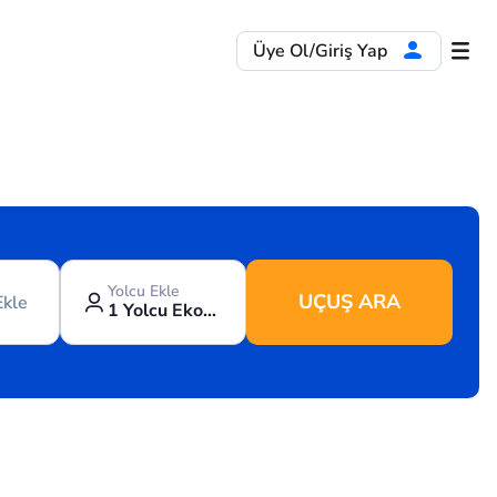
Üye Ol/Giriş Yap
Yolcu Ekle
UÇUŞ ARA
Ekle
1 Yolcu Ekonomi