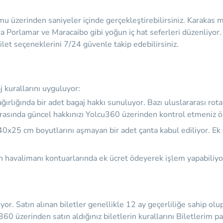
u üzerinden saniyeler içinde gerçekleştirebilirsiniz. Karakas 
a Porlamar ve Maracaibo gibi yoğun iç hat seferleri düzenliyor. 
ilet seçeneklerini 7/24 güvenle takip edebilirsiniz.
j kurallarını uyguluyor:
ğırlığında bir adet bagaj hakkı sunuluyor. Bazı uluslararası r
 sırasında güncel hakkınızı Yolcu360 üzerinden kontrol etmeniz 
0x25 cm boyutlarını aşmayan bir adet çanta kabul ediliyor. Ek o
çin havalimanı kontuarlarında ek ücret ödeyerek işlem yapabiliy
yor. Satın alınan biletler genellikle 12 ay geçerliliğe sahip olup
360 üzerinden satın aldığınız biletlerin kurallarını Biletlerim p