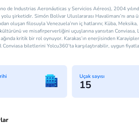
no de Industrias Aeronáuticas y Servicios Aéreos), 2004 yılın
 yolu şirketidir. Simón Bolívar Uluslararası Havalimanı’nı ana
an oluşan filosuyla Venezuela’nın iç hatlarını; Küba, Meksika, 
 kültürünü ve misafirperverliğini uçuşlarına yansıtan Conviasa,
ağında kritik bir rol oynuyor. Karakas’ın enerjisinden Karayiple
Conviasa biletlerini Yolcu360’ta karşılaştırabilir, uygun fiyatlarl
rihi
Uçak sayısı
15
lar