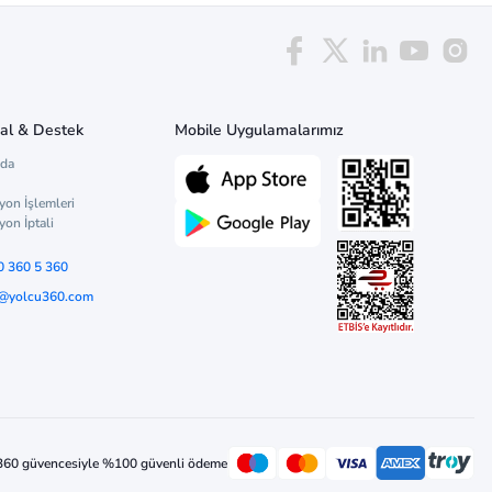
al & Destek
Mobile Uygulamalarımız
zda
yon İşlemleri
yon İptali
0 360 5 360
o@yolcu360.com
360 güvencesiyle %100 güvenli ödeme