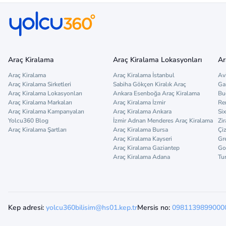
Araç Kiralama
Araç Kiralama Lokasyonları
Ar
Araç Kiralama
Araç Kiralama İstanbul
Av
Araç Kiralama Sirketleri
Sabiha Gökçen Kiralık Araç
Ga
Araç Kiralama Lokasyonları
Ankara Esenboğa Araç Kiralama
Bu
Araç Kiralama Markaları
Araç Kiralama İzmir
Re
Araç Kiralama Kampanyaları
Araç Kiralama Ankara
Six
Yolcu360 Blog
İzmir Adnan Menderes Araç Kiralama
Zir
Araç Kiralama Şartları
Araç Kiralama Bursa
Çi
Araç Kiralama Kayseri
Gr
Araç Kiralama Gaziantep
Go
Araç Kiralama Adana
Tu
Kep adresi:
yolcu360bilisim@hs01.kep.tr
Mersis no:
0981139899000