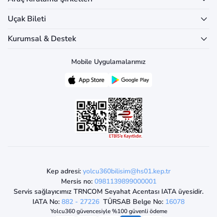
Uçak Bileti
Kurumsal & Destek
Mobile Uygulamalarımız
Kep adresi:
yolcu360bilisim@hs01.kep.tr
Mersis no:
0981139899000001
Servis sağlayıcımız TRNCOM Seyahat Acentası IATA üyesidir.
IATA No:
882 - 27226
TÜRSAB Belge No:
16078
Yolcu360 güvencesiyle %100 güvenli ödeme