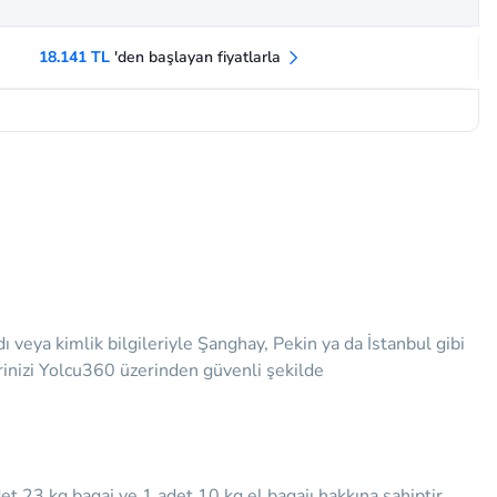
18.141 TL
'den başlayan fiyatlarla
veya kimlik bilgileriyle Şanghay, Pekin ya da İstanbul gibi
lerinizi Yolcu360 üzerinden güvenli şekilde
det 23 kg bagaj ve 1 adet 10 kg el bagajı hakkına sahiptir.