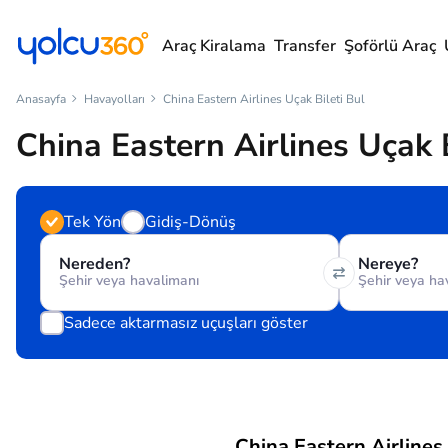
Araç Kiralama
Transfer
Şoförlü Araç
Anasayfa
Havayolları
China Eastern Airlines Uçak Bileti Bul
China Eastern Airlines Uçak B
Tek Yön
Gidiş-Dönüş
Nereden?
Nereye?
Sadece aktarmasız uçuşları göster
China Eastern Airline