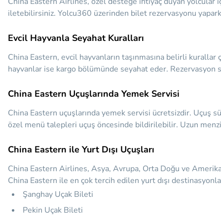
China Eastern Airlines, özel desteğe ihtiyaç duyan yolcular içi
iletebilirsiniz. Yolcu360 üzerinden bilet rezervasyonu yapark
Evcil Hayvanla Seyahat Kuralları
China Eastern, evcil hayvanların taşınmasına belirli kurallar
hayvanlar ise kargo bölümünde seyahat eder. Rezervasyon sıra
China Eastern Uçuşlarında Yemek Servisi
China Eastern uçuşlarında yemek servisi ücretsizdir. Uçuş süre
özel menü talepleri uçuş öncesinde bildirilebilir. Uzun menzil
China Eastern ile Yurt Dışı Uçuşları
China Eastern Airlines, Asya, Avrupa, Orta Doğu ve Amerika kı
China Eastern ile en çok tercih edilen yurt dışı destinasyonla
Şanghay Uçak Bileti
Pekin Uçak Bileti