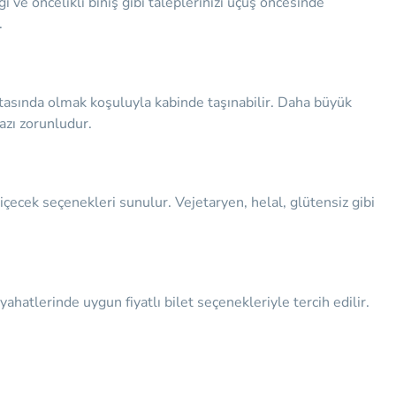
i ve öncelikli biniş gibi taleplerinizi uçuş öncesinde
.
antasında olmak koşuluyla kabinde taşınabilir. Daha büyük
azı zorunludur.
 içecek seçenekleri sunulur. Vejetaryen, helal, glütensiz gibi
hatlerinde uygun fiyatlı bilet seçenekleriyle tercih edilir.