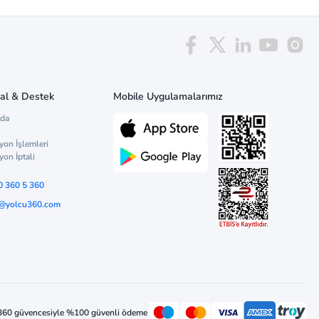
al & Destek
Mobile Uygulamalarımız
zda
yon İşlemleri
yon İptali
0 360 5 360
o@yolcu360.com
360 güvencesiyle %100 güvenli ödeme