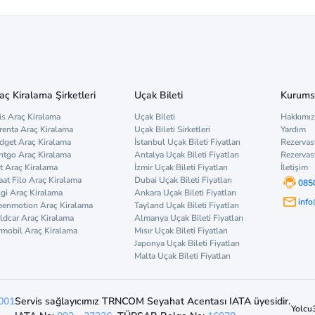
aç Kiralama Şirketleri
Uçak Bileti
Kurums
is Araç Kiralama
Uçak Bileti
Hakkımı
renta Araç Kiralama
Uçak Bileti Sirketleri
Yardım
dget Araç Kiralama
İstanbul Uçak Bileti Fiyatları
Rezervas
ntgo Araç Kiralama
Antalya Uçak Bileti Fiyatları
Rezervas
t Araç Kiralama
İzmir Uçak Bileti Fiyatları
İletişim
aat Filo Araç Kiralama
Dubai Uçak Bileti Fiyatları
085
zgi Araç Kiralama
Ankara Uçak Bileti Fiyatları
inf
eenmotion Araç Kiralama
Tayland Uçak Bileti Fiyatları
ldcar Araç Kiralama
Almanya Uçak Bileti Fiyatları
rmobil Araç Kiralama
Mısır Uçak Bileti Fiyatları
Japonya Uçak Bileti Fiyatları
Malta Uçak Bileti Fiyatları
001
Servis sağlayıcımız TRNCOM Seyahat Acentası IATA üyesidir.
Yolcu