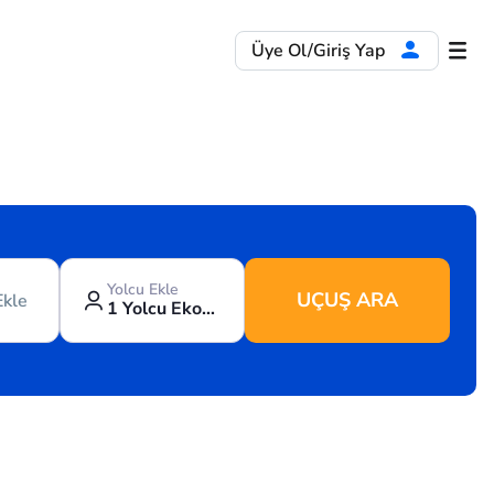
Üye Ol/Giriş Yap
Yolcu Ekle
UÇUŞ ARA
Ekle
1 Yolcu Ekonomi