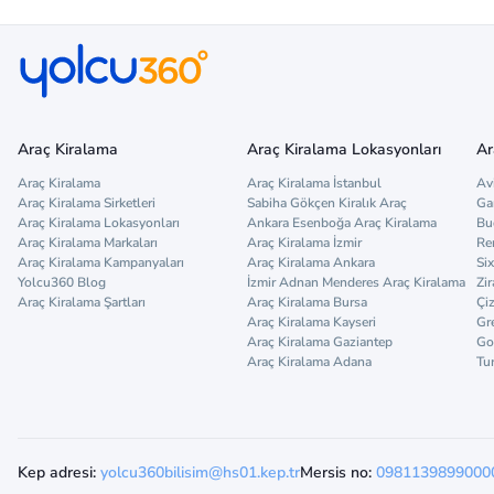
Araç Kiralama
Araç Kiralama Lokasyonları
Ar
Araç Kiralama
Araç Kiralama İstanbul
Av
Araç Kiralama Sirketleri
Sabiha Gökçen Kiralık Araç
Ga
Araç Kiralama Lokasyonları
Ankara Esenboğa Araç Kiralama
Bu
Araç Kiralama Markaları
Araç Kiralama İzmir
Re
Araç Kiralama Kampanyaları
Araç Kiralama Ankara
Six
Yolcu360 Blog
İzmir Adnan Menderes Araç Kiralama
Zir
Araç Kiralama Şartları
Araç Kiralama Bursa
Çi
Araç Kiralama Kayseri
Gr
Araç Kiralama Gaziantep
Go
Araç Kiralama Adana
Tu
Kep adresi:
yolcu360bilisim@hs01.kep.tr
Mersis no:
0981139899000