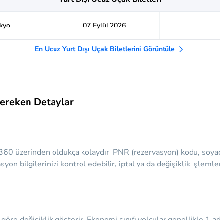
okyo
07 Eylül 2026
En Ucuz Yurt Dışı Uçak Biletlerini Görüntüle
Gereken Detaylar
360 üzerinden oldukça kolaydır. PNR (rezervasyon) kodu, soyadı 
asyon bilgilerinizi kontrol edebilir, iptal ya da değişiklik işlem
göre değişiklik gösterir. Ekonomi sınıfı yolcular genellikle 1 a