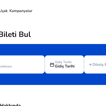
Uçak
Kampanyalar
ileti Bul
Gidiş Tarihi
Dönüş 
Gidiş Tarihi
s Hakkında