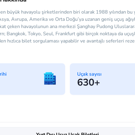
n en büyük havayolu şirketlerinden biri olarak 1988 yılından bu
sya, Avrupa, Amerika ve Orta Doğu’ya uzanan geniş uçuş ağıyla
dikkat çeken havayolunun ana merkezi Şanghay Pudong Uluslarara
rn; Bangkok, Tokyo, Seul, Frankfurt gibi birçok noktaya da uçuş
n hızlıca bilet sorgulaması yapabilir ve avantajlı seferleri reze
rihi
Uçak sayısı
630+
Yurt Dışı Ucuz Uçak Biletleri