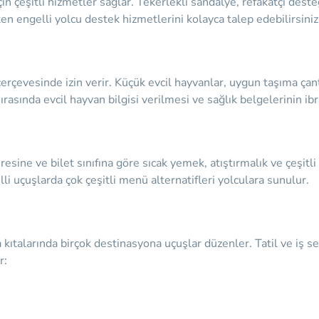
n çeşitli hizmetler sağlar. Tekerlekli sandalye, refakatçi desteğ
en engelli yolcu destek hizmetlerini kolayca talep edebilirsiniz
 çerçevesinde izin verir. Küçük evcil hayvanlar, uygun taşıma ç
sında evcil hayvan bilgisi verilmesi ve sağlık belgelerinin ibr
sine ve bilet sınıfına göre sıcak yemek, atıştırmalık ve çeşitli
li uçuşlarda çok çeşitli menü alternatifleri yolculara sunulur.
talarında birçok destinasyona uçuşlar düzenler. Tatil ve iş seya
r: