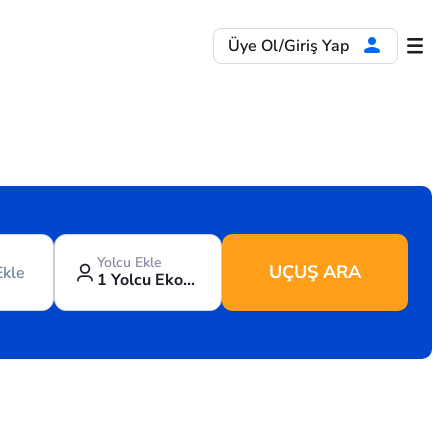
Üye Ol/Giriş Yap
Yolcu Ekle
UÇUŞ ARA
Ekle
1 Yolcu Ekonomi