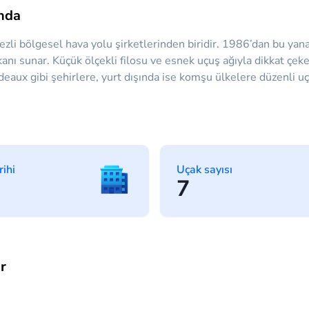
ında
zli bölgesel hava yolu şirketlerinden biridir. 1986’dan bu yana h
kanı sunar. Küçük ölçekli filosu ve esnek uçuş ağıyla dikkat çe
deaux gibi şehirlere, yurt dışında ise komşu ülkelere düzenli uç
rihi
Uçak sayısı
7
r