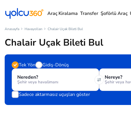
Araç Kiralama
Transfer
Şoförlü Araç
Anasayfa
Havayolları
Chalair Uçak Bileti Bul
Chalair Uçak Bileti Bul
Tek Yön
Gidiş-Dönüş
Nereden?
Nereye?
Sadece aktarmasız uçuşları göster