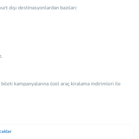
urt dışı destinasyonlardan bazıları:
z.
ileti kampanyalarına özel araç kiralama indirimleri ile
caklar