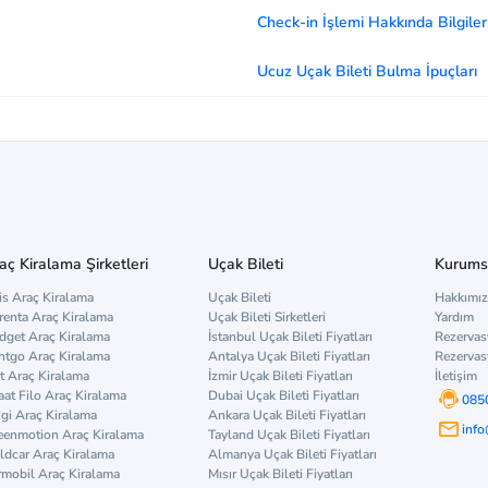
Check-in İşlemi Hakkında Bilgiler
Ucuz Uçak Bileti Bulma İpuçları
aç Kiralama Şirketleri
Uçak Bileti
Kurums
is Araç Kiralama
Uçak Bileti
Hakkımı
renta Araç Kiralama
Uçak Bileti Sirketleri
Yardım
dget Araç Kiralama
İstanbul Uçak Bileti Fiyatları
Rezervas
ntgo Araç Kiralama
Antalya Uçak Bileti Fiyatları
Rezervas
t Araç Kiralama
İzmir Uçak Bileti Fiyatları
İletişim
aat Filo Araç Kiralama
Dubai Uçak Bileti Fiyatları
085
zgi Araç Kiralama
Ankara Uçak Bileti Fiyatları
inf
eenmotion Araç Kiralama
Tayland Uçak Bileti Fiyatları
ldcar Araç Kiralama
Almanya Uçak Bileti Fiyatları
rmobil Araç Kiralama
Mısır Uçak Bileti Fiyatları