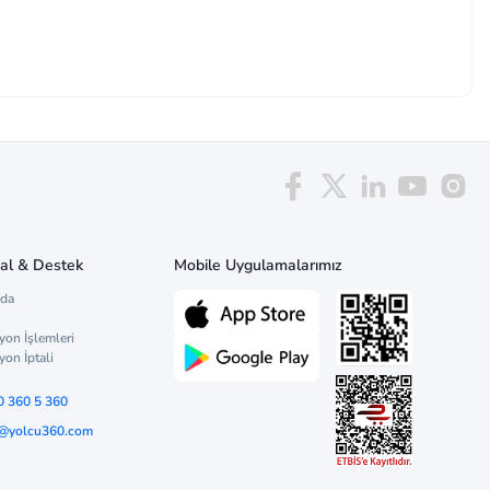
al & Destek
Mobile Uygulamalarımız
zda
yon İşlemleri
yon İptali
0 360 5 360
o@yolcu360.com