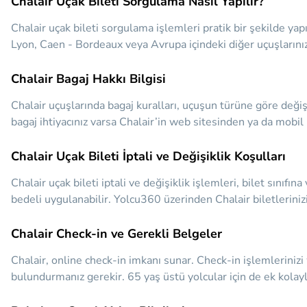
Chalair Uçak Bileti Sorgulama Nasıl Yapılır?
Chalair uçak bileti sorgulama işlemleri pratik bir şekilde yapı
Lyon, Caen - Bordeaux veya Avrupa içindeki diğer uçuşlarınızı 
Chalair Bagaj Hakkı Bilgisi
Chalair uçuşlarında bagaj kuralları, uçuşun türüne göre değişik
bagaj ihtiyacınız varsa Chalair’in web sitesinden ya da mobil
Chalair Uçak Bileti İptali ve Değişiklik Koşulları
Chalair uçak bileti iptali ve değişiklik işlemleri, bilet sınıfına
bedeli uygulanabilir. Yolcu360 üzerinden Chalair biletlerinizin
Chalair Check-in ve Gerekli Belgeler
Chalair, online check-in imkanı sunar. Check-in işlemleriniz
bulundurmanız gerekir. 65 yaş üstü yolcular için de ek kolaylı