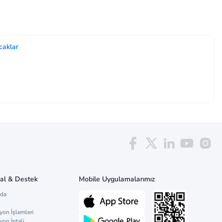
caklar
al & Destek
Mobile Uygulamalarımız
zda
yon İşlemleri
yon İptali