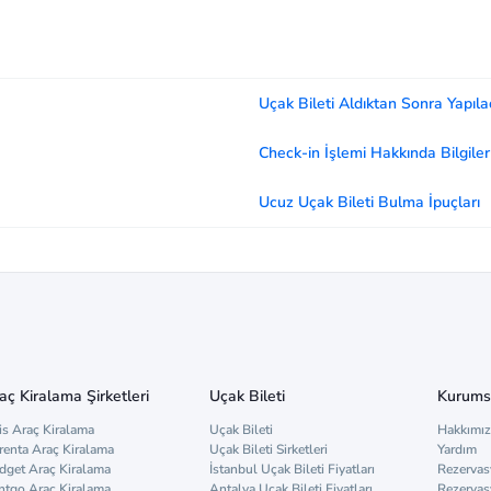
Uçak Bileti Aldıktan Sonra Yapıla
Check-in İşlemi Hakkında Bilgiler
Ucuz Uçak Bileti Bulma İpuçları
aç Kiralama Şirketleri
Uçak Bileti
Kurums
is Araç Kiralama
Uçak Bileti
Hakkımı
renta Araç Kiralama
Uçak Bileti Sirketleri
Yardım
dget Araç Kiralama
İstanbul Uçak Bileti Fiyatları
Rezervas
ntgo Araç Kiralama
Antalya Uçak Bileti Fiyatları
Rezervas