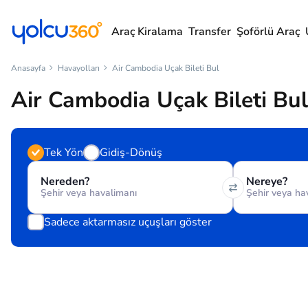
Araç Kiralama
Transfer
Şoförlü Araç
Anasayfa
Havayolları
Air Cambodia Uçak Bileti Bul
Air Cambodia Uçak Bileti Bul
Tek Yön
Gidiş-Dönüş
Nereden?
Nereye?
Sadece aktarmasız uçuşları göster