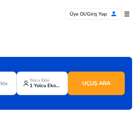
Üye Ol/Giriş Yap
Yolcu Ekle
UÇUŞ ARA
Ekle
1 Yolcu Ekonomi