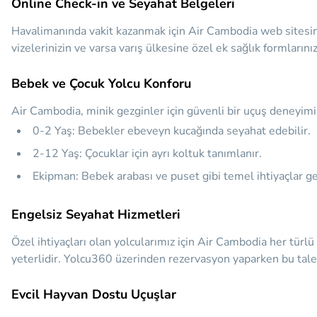
Online Check-in ve Seyahat Belgeleri
Havalimanında vakit kazanmak için Air Cambodia web sitesind
vizelerinizin ve varsa varış ülkesine özel ek sağlık formları
Bebek ve Çocuk Yolcu Konforu
Air Cambodia, minik gezginler için güvenli bir uçuş deneyimi
0-2 Yaş: Bebekler ebeveyn kucağında seyahat edebilir.
2-12 Yaş: Çocuklar için ayrı koltuk tanımlanır.
Ekipman: Bebek arabası ve puset gibi temel ihtiyaçlar gen
Engelsiz Seyahat Hizmetleri
Özel ihtiyaçları olan yolcularımız için Air Cambodia her türl
yeterlidir. Yolcu360 üzerinden rezervasyon yaparken bu talepl
Evcil Hayvan Dostu Uçuşlar