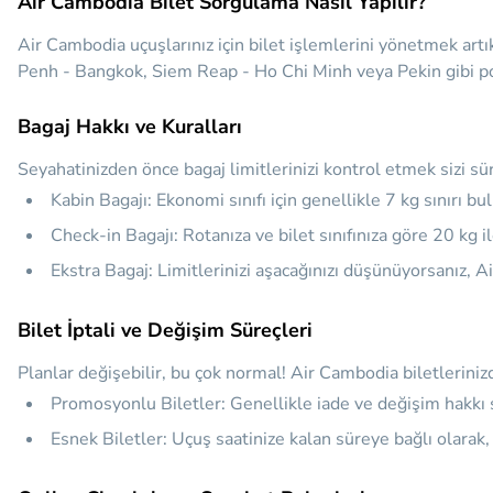
Air Cambodia Bilet Sorgulama Nasıl Yapılır?
Air Cambodia uçuşlarınız için bilet işlemlerini yönetmek art
Penh - Bangkok, Siem Reap - Ho Chi Minh veya Pekin gibi popüle
Bagaj Hakkı ve Kuralları
Seyahatinizden önce bagaj limitlerinizi kontrol etmek sizi sür
Kabin Bagajı: Ekonomi sınıfı için genellikle 7 kg sınırı b
Check-in Bagajı: Rotanıza ve bilet sınıfınıza göre 20 kg i
Ekstra Bagaj: Limitlerinizi aşacağınızı düşünüyorsanız, A
Bilet İptali ve Değişim Süreçleri
Planlar değişebilir, bu çok normal! Air Cambodia biletlerinizde 
Promosyonlu Biletler: Genellikle iade ve değişim hakkı
Esnek Biletler: Uçuş saatinize kalan süreye bağlı olarak, 