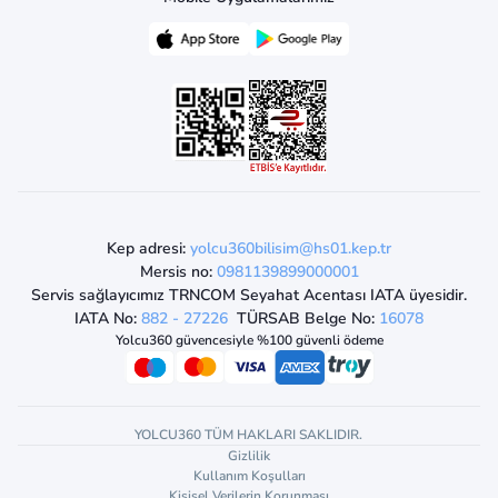
Kep adresi:
yolcu360bilisim@hs01.kep.tr
Mersis no:
0981139899000001
Servis sağlayıcımız TRNCOM Seyahat Acentası IATA üyesidir.
IATA No:
882 - 27226
TÜRSAB Belge No:
16078
Yolcu360 güvencesiyle %100 güvenli ödeme
YOLCU360 TÜM HAKLARI SAKLIDIR.
Gizlilik
Kullanım Koşulları
Kişisel Verilerin Korunması