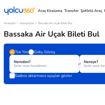
Araç Kiralama
Transfer
Şoförlü Araç
Anasayfa
Havayolları
Bassaka Air Uçak Bileti Bul
Bassaka Air Uçak Bileti Bul
Tek Yön
Gidiş-Dönüş
Nereden?
Nereye?
Sadece aktarmasız uçuşları göster