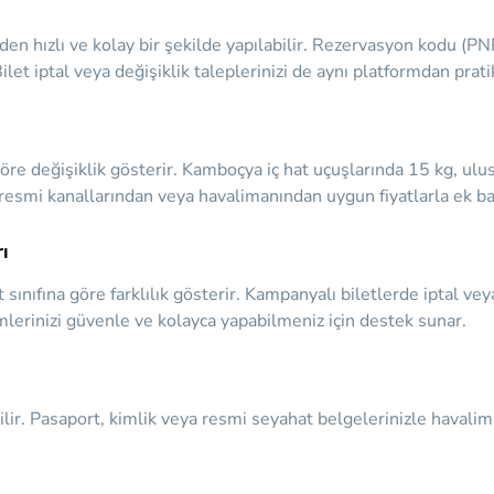
n hızlı ve kolay bir şekilde yapılabilir. Rezervasyon kodu (PNR
 Bilet iptal veya değişiklik taleplerinizi de aynı platformdan prati
re değişiklik gösterir. Kamboçya iç hat uçuşlarında 15 kg, ulusl
n resmi kanallarından veya havalimanından uygun fiyatlarla ek baga
ı
et sınıfına göre farklılık gösterir. Kampanyalı biletlerde iptal ve
emlerinizi güvenle ve kolayca yapabilmeniz için destek sunar.
ilir. Pasaport, kimlik veya resmi seyahat belgelerinizle havalim