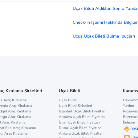
Uçak Bileti Aldıktan Sonra Yapıla
Check-in İşlemi Hakkında Bilgiler
Ucuz Uçak Bileti Bulma İpuçları
aç Kiralama Şirketleri
Uçak Bileti
Kurums
is Araç Kiralama
Uçak Bileti
Hakkımı
renta Araç Kiralama
Uçak Bileti Sirketleri
Yardım
dget Araç Kiralama
İstanbul Uçak Bileti Fiyatları
Rezervas
ntgo Araç Kiralama
Antalya Uçak Bileti Fiyatları
Rezervas
t Araç Kiralama
İzmir Uçak Bileti Fiyatları
İletişim
aat Filo Araç Kiralama
Dubai Uçak Bileti Fiyatları
085
zgi Araç Kiralama
Ankara Uçak Bileti Fiyatları
inf