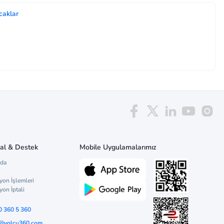
caklar
al & Destek
Mobile Uygulamalarımız
zda
yon İşlemleri
yon İptali
0 360 5 360
o@yolcu360.com