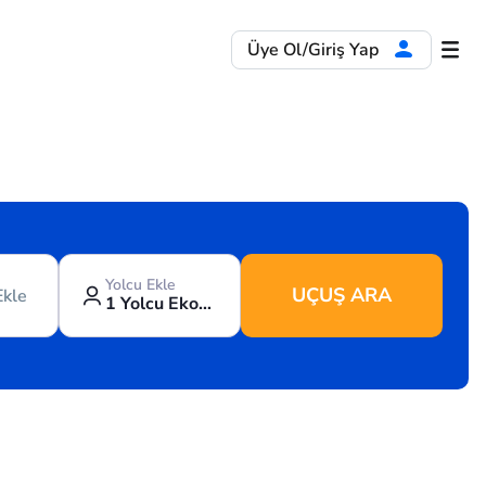
Üye Ol/Giriş Yap
Yolcu Ekle
UÇUŞ ARA
Ekle
1 Yolcu Ekonomi