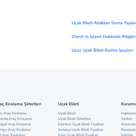
Uçak Bileti Aldıktan Sonra Yapıla
Check-in İşlemi Hakkında Bilgiler
Ucuz Uçak Bileti Bulma İpuçları
aç Kiralama Şirketleri
Uçak Bileti
Kurums
is Araç Kiralama
Uçak Bileti
Hakkımı
renta Araç Kiralama
Uçak Bileti Sirketleri
Yardım
dget Araç Kiralama
İstanbul Uçak Bileti Fiyatları
Rezervas
ntgo Araç Kiralama
Antalya Uçak Bileti Fiyatları
Rezervas
t Araç Kiralama
İzmir Uçak Bileti Fiyatları
İletişim