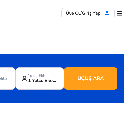
Üye Ol/Giriş Yap
Yolcu Ekle
UÇUŞ ARA
Ekle
1 Yolcu Ekonomi