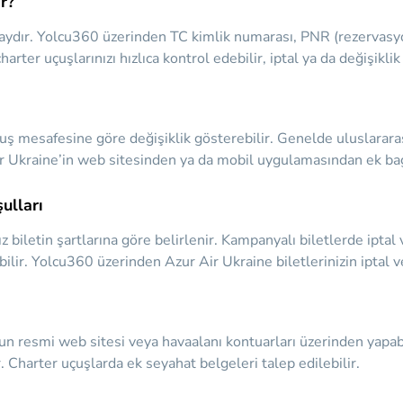
r?
aydır. Yolcu360 üzerinden TC kimlik numarası, PNR (rezervasyon) 
arter uçuşlarınızı hızlıca kontrol edebilir, iptal ya da değişikli
uçuş mesafesine göre değişiklik gösterebilir. Genelde uluslarara
 Air Ukraine’in web sitesinden ya da mobil uygulamasından ek baga
ulları
nız biletin şartlarına göre belirlenir. Kampanyalı biletlerde ipta
lir. Yolcu360 üzerinden Azur Air Ukraine biletlerinizin iptal ve 
un resmi web sitesi veya havaalanı kontuarları üzerinden yapabi
. Charter uçuşlarda ek seyahat belgeleri talep edilebilir.