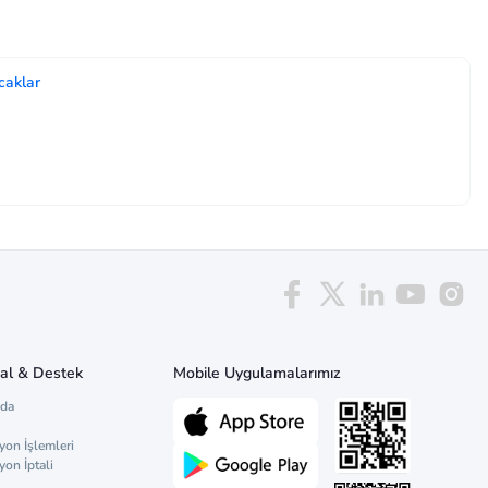
caklar
al & Destek
Mobile Uygulamalarımız
zda
yon İşlemleri
yon İptali