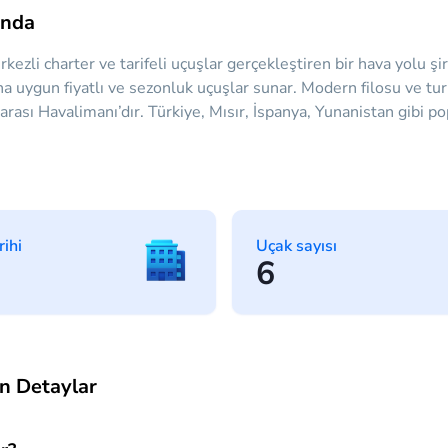
ında
ezli charter ve tarifeli uçuşlar gerçekleştiren bir hava yolu ş
ına uygun fiyatlı ve sezonluk uçuşlar sunar. Modern filosu ve tur
rası Havalimanı’dır. Türkiye, Mısır, İspanya, Yunanistan gibi pop
rihi
Uçak sayısı
6
n Detaylar