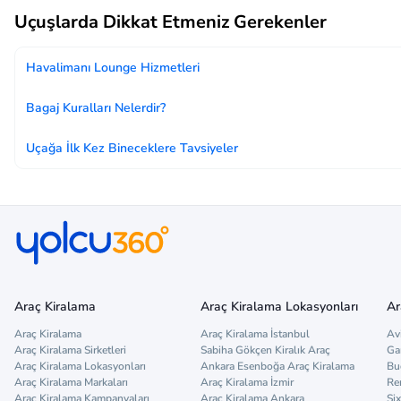
Uçuşlarda Dikkat Etmeniz Gerekenler
Havalimanı Lounge Hizmetleri
Bagaj Kuralları Nelerdir?
Uçağa İlk Kez Bineceklere Tavsiyeler
Araç Kiralama
Araç Kiralama Lokasyonları
Ar
Araç Kiralama
Araç Kiralama İstanbul
Av
Araç Kiralama Sirketleri
Sabiha Gökçen Kiralık Araç
Ga
Araç Kiralama Lokasyonları
Ankara Esenboğa Araç Kiralama
Bu
Araç Kiralama Markaları
Araç Kiralama İzmir
Re
Araç Kiralama Kampanyaları
Araç Kiralama Ankara
Six