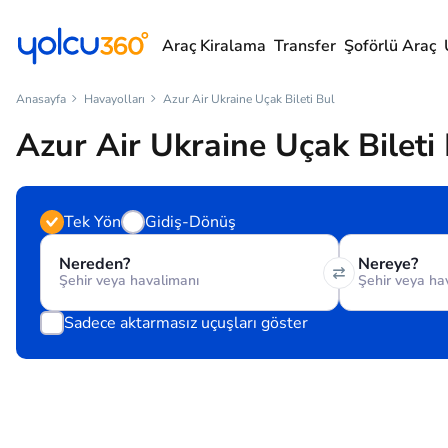
Araç Kiralama
Transfer
Şoförlü Araç
Anasayfa
Havayolları
Azur Air Ukraine Uçak Bileti Bul
Azur Air Ukraine Uçak Bileti
Tek Yön
Gidiş-Dönüş
Nereden?
Nereye?
Sadece aktarmasız uçuşları göster