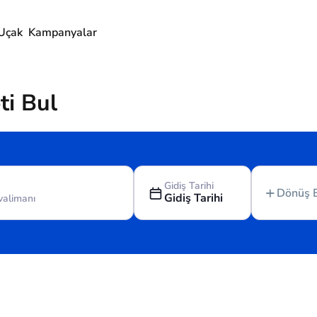
Uçak
Kampanyalar
ti Bul
Gidiş Tarihi
Dönüş 
Gidiş Tarihi