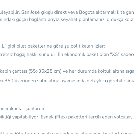
yabilir, San José çıkışlı direkt veya Bogota aktarmalı kıta geneli
ındaki güçlü bağlantılarıyla seyahat planlamanızı oldukça kolay
" gibi bilet paketlerine göre şu politikaları izler:
retsiz bagaj hakkı sunulur. En ekonomik paket olan "XS" sadece 
 kabin çantası (55x35x25 cm) ve her durumda koltuk altına sığac
olcu360 üzerinden satın alma aşamasında detaylıca görebilirsiniz
an imkanlar şunlardır:
şikliği yapılabiliyor. Esnek (Flex) paketleri tercih eden yolcular,
llarını
Biletlerim
paneli üzerinden inceleyebilir, her türlü oper