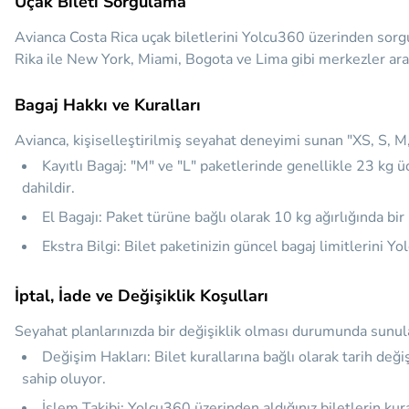
Uçak Bileti Sorgulama
Avianca Costa Rica uçak biletlerini Yolcu360 üzerinden sorgula
Rika ile New York, Miami, Bogota ve Lima gibi merkezler aras
Bagaj Hakkı ve Kuralları
Avianca, kişiselleştirilmiş seyahat deneyimi sunan "XS, S, M, L
Kayıtlı Bagaj:
"M" ve "L" paketlerinde genellikle 23 kg üc
dahildir.
El Bagajı:
Paket türüne bağlı olarak 10 kg ağırlığında bir
Ekstra Bilgi:
Bilet paketinizin güncel bagaj limitlerini Y
İptal, İade ve Değişiklik Koşulları
Seyahat planlarınızda bir değişiklik olması durumunda sunul
Değişim Hakları:
Bilet kurallarına bağlı olarak tarih deği
sahip oluyor.
İşlem Takibi:
Yolcu360 üzerinden aldığınız biletlerin kura