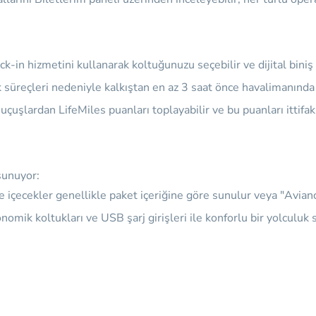
-in hizmetini kullanarak koltuğunuzu seçebilir ve dijital biniş k
 süreçleri nedeniyle kalkıştan en az 3 saat önce havalimanında
z uçuşlardan
LifeMiles
puanları toplayabilir ve bu puanları ittifak
sunuyor:
 içecekler genellikle paket içeriğine göre sunulur veya "Avianc
mik koltukları ve USB şarj girişleri ile konforlu bir yolculuk s