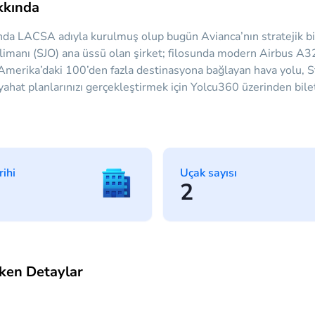
kkında
nda LACSA adıyla kurulmuş olup bugün Avianca’nın stratejik bir
limanı (SJO) ana üssü olan şirket; filosunda modern Airbus A
Amerika’daki 100’den fazla destinasyona bağlayan hava yolu, Sta
yahat planlarınızı gerçekleştirmek için Yolcu360 üzerinden bile
rihi
Uçak sayısı
2
ken Detaylar