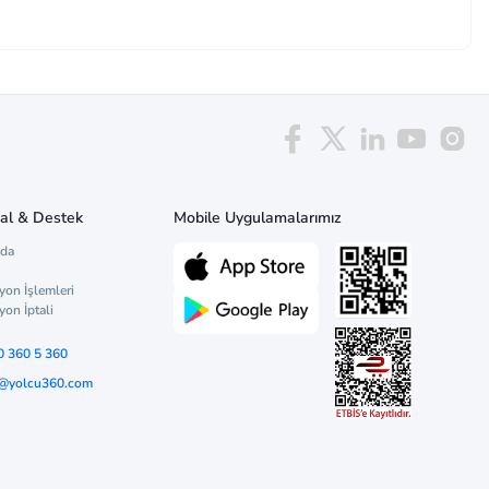
al & Destek
Mobile Uygulamalarımız
zda
yon İşlemleri
yon İptali
0 360 5 360
o@yolcu360.com