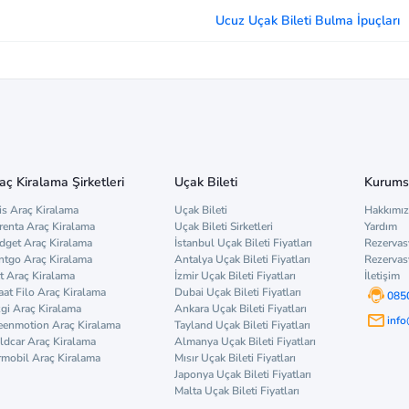
Ucuz Uçak Bileti Bulma İpuçları
aç Kiralama Şirketleri
Uçak Bileti
Kurums
is Araç Kiralama
Uçak Bileti
Hakkımı
renta Araç Kiralama
Uçak Bileti Sirketleri
Yardım
dget Araç Kiralama
İstanbul Uçak Bileti Fiyatları
Rezervas
ntgo Araç Kiralama
Antalya Uçak Bileti Fiyatları
Rezervas
t Araç Kiralama
İzmir Uçak Bileti Fiyatları
İletişim
aat Filo Araç Kiralama
Dubai Uçak Bileti Fiyatları
085
zgi Araç Kiralama
Ankara Uçak Bileti Fiyatları
inf
eenmotion Araç Kiralama
Tayland Uçak Bileti Fiyatları
ldcar Araç Kiralama
Almanya Uçak Bileti Fiyatları
rmobil Araç Kiralama
Mısır Uçak Bileti Fiyatları
Japonya Uçak Bileti Fiyatları
Malta Uçak Bileti Fiyatları