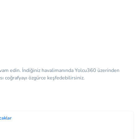
devam edin. İndiğiniz havalimanında Yolcu360 üzerinden
ası coğrafyayı özgürce keşfedebilirsiniz.
caklar