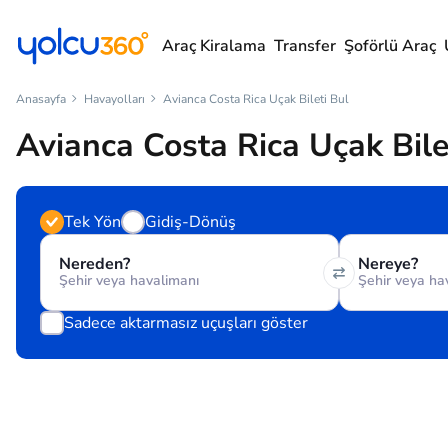
Araç Kiralama
Transfer
Şoförlü Araç
Anasayfa
Havayolları
Avianca Costa Rica Uçak Bileti Bul
Avianca Costa Rica Uçak Bile
Tek Yön
Gidiş-Dönüş
Nereden?
Nereye?
Sadece aktarmasız uçuşları göster