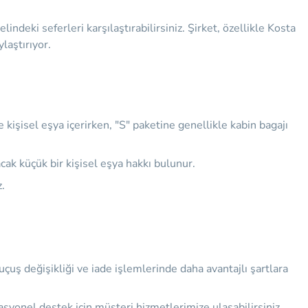
ndeki seferleri karşılaştırabilirsiniz. Şirket, özellikle Kosta
laştırıyor.
kişisel eşya içerirken, "S" paketine genellikle kabin bagajı
ak küçük bir kişisel eşya hakkı bulunur.
.
 uçuş değişikliği ve iade işlemlerinde daha avantajlı şartlara
asyonel destek için müşteri hizmetlerimize ulaşabilirsiniz.