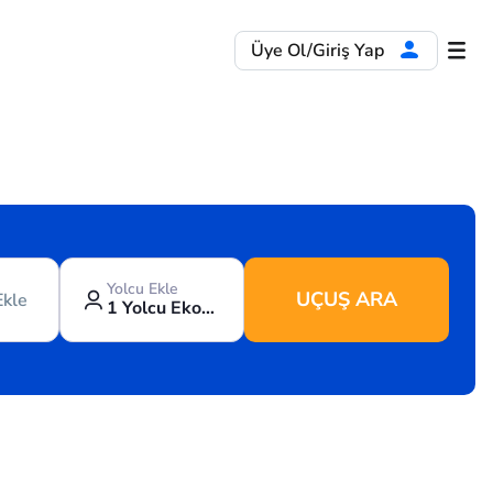
Üye Ol/Giriş Yap
Yolcu Ekle
UÇUŞ ARA
Ekle
1 Yolcu Ekonomi