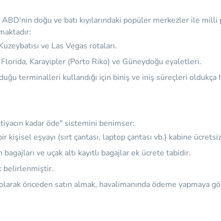
 ABD'nin doğu ve batı kıyılarındaki popüler merkezler ile milli 
şmaktadır:
Kuzeybatısı ve Las Vegas rotaları.
rida, Karayipler (Porto Riko) ve Güneydoğu eyaletleri.
uğu terminalleri kullandığı için biniş ve iniş süreçleri oldukça hı
htiyacın kadar öde" sistemini benimser:
r kişisel eşyayı (sırt çantası, laptop çantası vb.) kabine ücrets
agajları ve uçak altı kayıtlı bagajlar ek ücrete tabidir.
k belirlenmiştir.
ne olarak önceden satın almak, havalimanında ödeme yapmaya gö