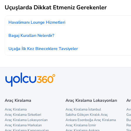
Uçuşlarda Dikkat Etmeniz Gerekenler
Havalimanı Lounge Hizmetleri
Bagaj Kuralları Nelerdir?
Uçağa İlk Kez Bineceklere Tavsiyeler
Araç Kiralama
Araç Kiralama Lokasyonları
Ar
Araç Kiralama
Araç Kiralama İstanbul
Av
Araç Kiralama Sirketleri
Sabiha Gökçen Kiralık Araç
Ga
Araç Kiralama Lokasyonları
Ankara Esenboğa Araç Kiralama
Bu
Araç Kiralama Markaları
Araç Kiralama İzmir
Re
Araç Kiralama Kampanyaları
Araç Kiralama Ankara
Six