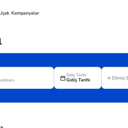
Uçak
Kampanyalar
l
Gidiş Tarihi
Dönüş 
Gidiş Tarihi
da