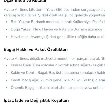
Uçak Bileti ve Rotalar
Avelo Airlines biletlerini Yolcu360 üzerinden sorgulayabilir;
karşılaştırabilirsiniz. Şirket özellikle şu bölgelerde yoğunla
Batı Yakası:
Burbank merkezli olarak Kaliforniya, Pasifik 
Doğu Yakası:
New Haven ve Raleigh-Durham üzerinden Flo
Havalimanı Avantajı:
Şirket genellikle trafiğin daha az old
Bagaj Hakkı ve Paket Özellikleri
Avelo Airlines, düşük maliyetli modelin bir parçası olarak "i
Kişisel Eşya:
Tüm yolcuların koltuk altına sığacak küçük bi
Kabin ve Kayıtlı Bagaj:
Baş üstü dolabına konulacak kabin b
Kayıtlı bagaj ağırlık limiti genellikle 22 kg (50 lbs) olara
Önemli:
Bagaj haklarını bilet alımı sırasında veya onli
İptal, İade ve Değişiklik Koşulları