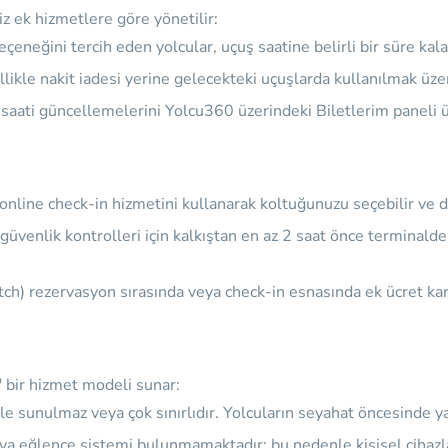
niz ek hizmetlere göre yönetilir:
çeneğini tercih eden yolcular, uçuş saatine belirli bir süre kala
ikle nakit iadesi yerine gelecekteki uçuşlarda kullanılmak üzer
ş saati güncellemelerini Yolcu360 üzerindeki Biletlerim paneli ü
ine check-in hizmetini kullanarak koltuğunuzu seçebilir ve dijita
, güvenlik kontrolleri için kalkıştan en az 2 saat önce terminald
ch) rezervasyon sırasında veya check-in esnasında ek ücret karşı
" bir hizmet modeli sunar:
 sunulmaz veya çok sınırlıdır. Yolcuların seyahat öncesinde yanl
ya eğlence sistemi bulunmamaktadır; bu nedenle kişisel cihazları