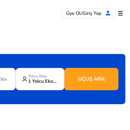
Üye Ol/Giriş Yap
Yolcu Ekle
UÇUŞ ARA
Ekle
1 Yolcu Ekonomi