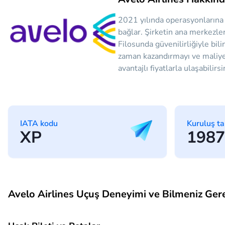
2021 yılında operasyonlarına b
bağlar. Şirketin ana merkezl
Filosunda güvenilirliğiyle b
zaman kazandırmayı ve maliyet
avantajlı fiyatlarla ulaşabilirsi
IATA kodu
Kuruluş ta
XP
1987
Avelo Airlines Uçuş Deneyimi ve Bilmeniz Ger