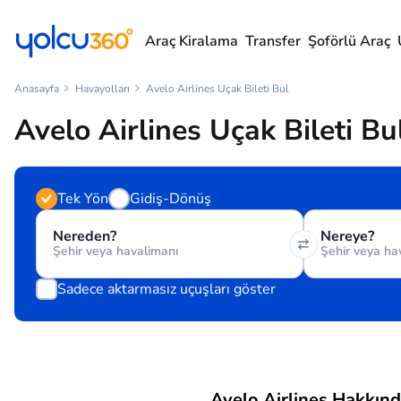
Araç Kiralama
Transfer
Şoförlü Araç
Anasayfa
Havayolları
Avelo Airlines Uçak Bileti Bul
Avelo Airlines Uçak Bileti Bu
Tek Yön
Gidiş-Dönüş
Nereden?
Nereye?
Sadece aktarmasız uçuşları göster
Avelo Airlines Hakkın