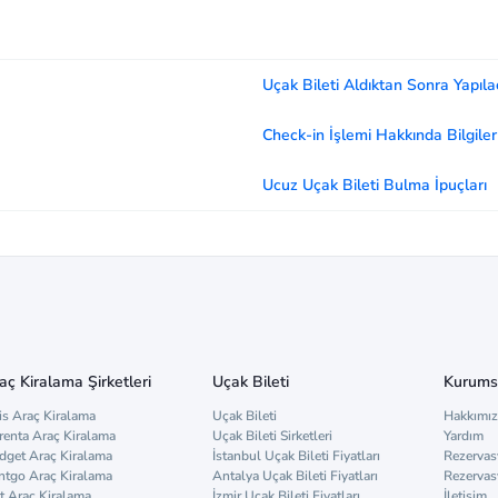
Uçak Bileti Aldıktan Sonra Yapıla
Check-in İşlemi Hakkında Bilgiler
Ucuz Uçak Bileti Bulma İpuçları
aç Kiralama Şirketleri
Uçak Bileti
Kurums
is Araç Kiralama
Uçak Bileti
Hakkımı
renta Araç Kiralama
Uçak Bileti Sirketleri
Yardım
dget Araç Kiralama
İstanbul Uçak Bileti Fiyatları
Rezervas
ntgo Araç Kiralama
Antalya Uçak Bileti Fiyatları
Rezervas
t Araç Kiralama
İzmir Uçak Bileti Fiyatları
İletişim