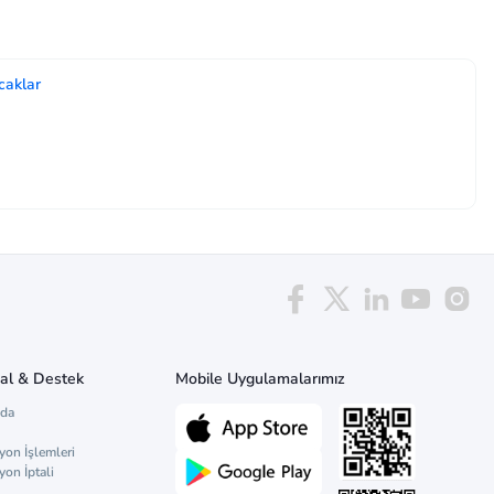
caklar
al & Destek
Mobile Uygulamalarımız
zda
yon İşlemleri
yon İptali