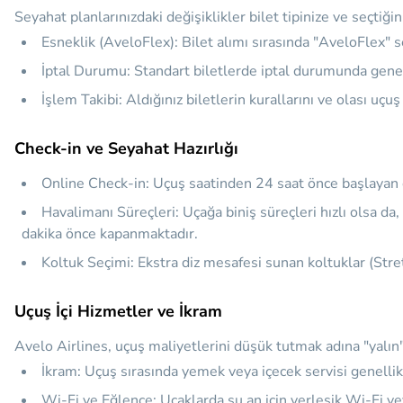
Seyahat planlarınızdaki değişiklikler bilet tipinize ve seçtiği
Esneklik (AveloFlex):
Bilet alımı sırasında "AveloFlex" se
İptal Durumu:
Standart biletlerde iptal durumunda genell
İşlem Takibi:
Aldığınız biletlerin kurallarını ve olası uçu
Check-in ve Seyahat Hazırlığı
Online Check-in:
Uçuş saatinden 24 saat önce başlayan onl
Havalimanı Süreçleri:
Uçağa biniş süreçleri hızlı olsa da
dakika önce kapanmaktadır.
Koltuk Seçimi:
Ekstra diz mesafesi sunan koltuklar (Stret
Uçuş İçi Hizmetler ve İkram
Avelo Airlines, uçuş maliyetlerini düşük tutmak adına "yalın
İkram:
Uçuş sırasında yemek veya içecek servisi genellikle
Wi-Fi ve Eğlence:
Uçaklarda şu an için yerleşik Wi-Fi ve