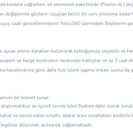
da kolaylık sağlarken, en ekonomik paketlerde (Promo vb.) değiş
arı değişkenlik gösterir; uçuştan belirli bir süre öncesine kadar
sı uçuş saati güncellemelerini Yolcu360 üzerindeki
Biletlerim
pan
 açılan online kanalları kullanarak koltuğunuzu seçebilir ve hav
saport ve belge kontrolleri nedeniyle kalkıştan en az 3 saat ön
 ana havalimanına göre daha hızlı işlem yapma imkanı sunsa da
samimi bir hizmet sunar:
tıştırmalıklar ve içecek servisi bilet fiyatına dahil olarak sunul
uklar ve sessiz kabin ortamı, adalar arası seyahatleri konforlu
İngilizce dillerinde asistanlık sağlamaktadır.