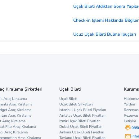
Uçak Bileti Aldıktan Sonra Yapıla
Check-in İşlemi Hakkında Bilgiler
Ucuz Uçak Bileti Bulma İpuçları
aç Kiralama Şirketleri
Uçak Bileti
Kurums
is Araç Kiralama
Uçak Bileti
Hakkımı
renta Araç Kiralama
Uçak Bileti Sirketleri
Yardım
dget Araç Kiralama
İstanbul Uçak Bileti Fiyatları
Rezervas
ntgo Araç Kiralama
Antalya Uçak Bileti Fiyatları
Rezervas
t Araç Kiralama
İzmir Uçak Bileti Fiyatları
İletişim
aat Filo Araç Kiralama
Dubai Uçak Bileti Fiyatları
085
zgi Araç Kiralama
Ankara Uçak Bileti Fiyatları
inf
eenmotion Araç Kiralama
Tayland Uçak Bileti Fiyatları