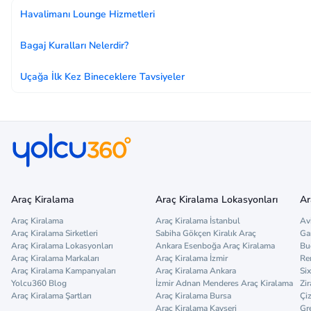
Havalimanı Lounge Hizmetleri
Bagaj Kuralları Nelerdir?
Uçağa İlk Kez Bineceklere Tavsiyeler
Araç Kiralama
Araç Kiralama Lokasyonları
Ar
Araç Kiralama
Araç Kiralama İstanbul
Av
Araç Kiralama Sirketleri
Sabiha Gökçen Kiralık Araç
Ga
Araç Kiralama Lokasyonları
Ankara Esenboğa Araç Kiralama
Bu
Araç Kiralama Markaları
Araç Kiralama İzmir
Re
Araç Kiralama Kampanyaları
Araç Kiralama Ankara
Six
Yolcu360 Blog
İzmir Adnan Menderes Araç Kiralama
Zir
Araç Kiralama Şartları
Araç Kiralama Bursa
Çi
Araç Kiralama Kayseri
Gr