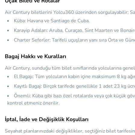
Uçak Bileti ve Rotalar
Air Century biletlerini Yolcu360 üzerinden sorgulayabilir; Sant
Küba:
Havana ve Santiago de Cuba.
Karayip Adaları:
Aruba, Curaçao, Sint Maarten ve Bonair
Charter Seferler:
Tarifeli uçuşların yanı sıra Orta ve Gü
Bagaj Hakkı ve Kuralları
Air Century, sunduğu tüm bilet sınıflarında yolcularına genelli
El Bagajı:
Tüm yolcuların kabin içine maksimum 8 kg ağırlı
Kayıtlı Bagaj:
Birçok tarifede genellikle 1 adet 23 kg ücre
Önemli:
Küba gibi bazı özel rotalarda veya çok küçük göv
kontrol etmeniz önerilir.
İptal, İade ve Değişiklik Koşulları
Seyahat planlarınızdaki değişiklikler, seçtiğiniz bilet tarifesi