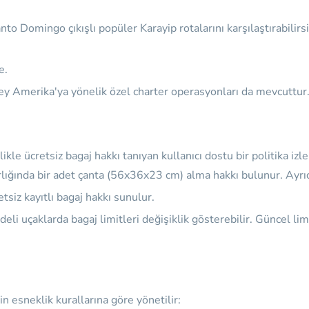
o Domingo çıkışlı popüler Karayip rotalarını karşılaştırabilirsini
e.
ney Amerika'ya yönelik özel charter operasyonları da mevcuttur
kle ücretsiz bagaj hakkı tanıyan kullanıcı dostu bir politika izle
ğında bir adet çanta (56x36x23 cm) alma hakkı bulunur. Ayrıca b
tsiz kayıtlı bagaj hakkı sunulur.
deli uçaklarda bagaj limitleri değişiklik gösterebilir. Güncel l
nin esneklik kurallarına göre yönetilir: