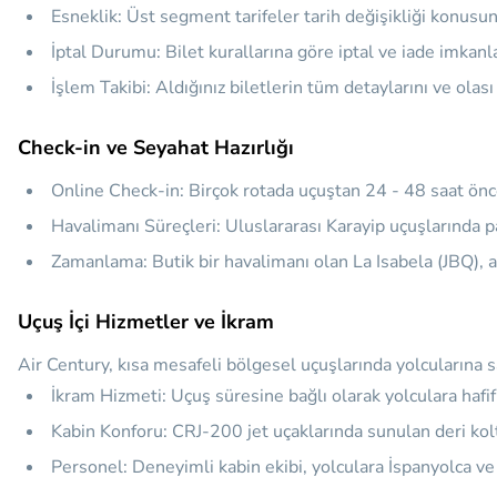
Esneklik:
Üst segment tarifeler tarih değişikliği konusun
İptal Durumu:
Bilet kurallarına göre iptal ve iade imkanl
İşlem Takibi:
Aldığınız biletlerin tüm detaylarını ve ola
Check-in ve Seyahat Hazırlığı
Online Check-in:
Birçok rotada uçuştan 24 - 48 saat önce
Havalimanı Süreçleri:
Uluslararası Karayip uçuşlarında pa
Zamanlama:
Butik bir havalimanı olan La Isabela (JBQ),
Uçuş İçi Hizmetler ve İkram
Air Century, kısa mesafeli bölgesel uçuşlarında yolcularına 
İkram Hizmeti:
Uçuş süresine bağlı olarak yolculara hafif a
Kabin Konforu:
CRJ-200 jet uçaklarında sunulan deri kolt
Personel:
Deneyimli kabin ekibi, yolculara İspanyolca ve 