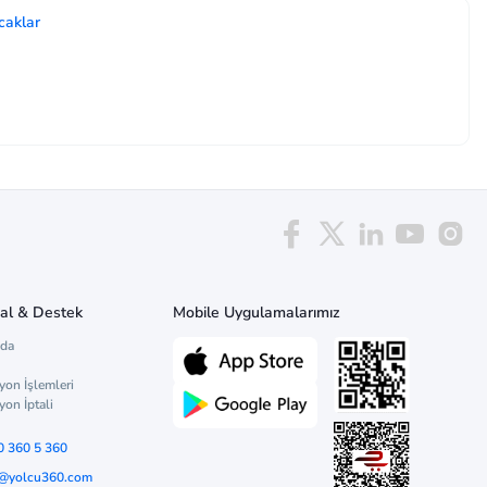
caklar
al & Destek
Mobile Uygulamalarımız
zda
yon İşlemleri
yon İptali
0 360 5 360
o@yolcu360.com