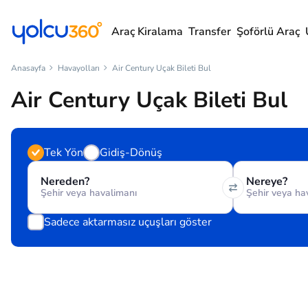
Araç Kiralama
Transfer
Şoförlü Araç
Anasayfa
Havayolları
Air Century Uçak Bileti Bul
Air Century Uçak Bileti Bul
Tek Yön
Gidiş-Dönüş
Nereden?
Nereye?
Sadece aktarmasız uçuşları göster