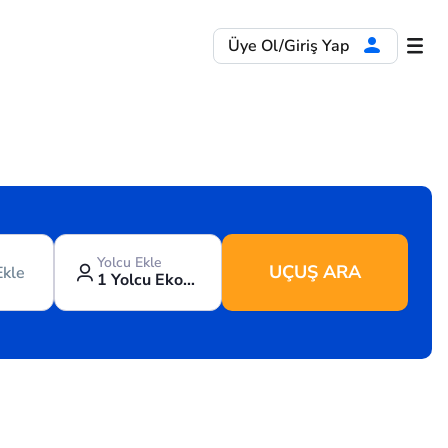
Üye Ol/Giriş Yap
Yolcu Ekle
UÇUŞ ARA
Ekle
1 Yolcu Ekonomi