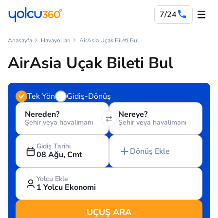
7/24
Anasayfa
Havayolları
AirAsia Uçak Bileti Bul
AirAsia Uçak Bileti Bul
Tek Yön
Gidiş-Dönüş
Nereden?
Nereye?
Şehir veya havalimanı
Şehir veya havalimanı
Gidiş Tarihi
Dönüş Ekle
08 Ağu, Cmt
Yolcu Ekle
1 Yolcu Ekonomi
UÇUŞ ARA