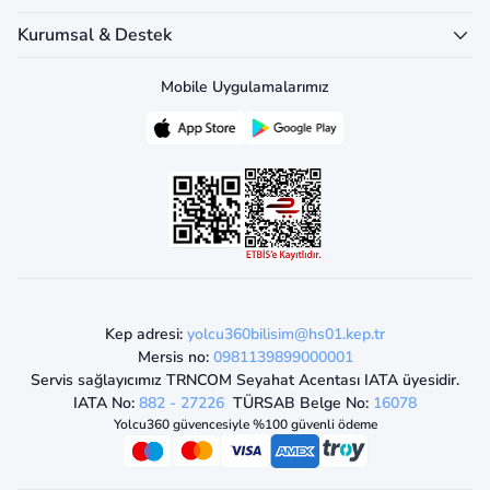
Kurumsal & Destek
Mobile Uygulamalarımız
Kep adresi:
yolcu360bilisim@hs01.kep.tr
Mersis no:
0981139899000001
Servis sağlayıcımız TRNCOM Seyahat Acentası IATA üyesidir.
IATA No:
882 - 27226
TÜRSAB Belge No:
16078
Yolcu360 güvencesiyle %100 güvenli ödeme