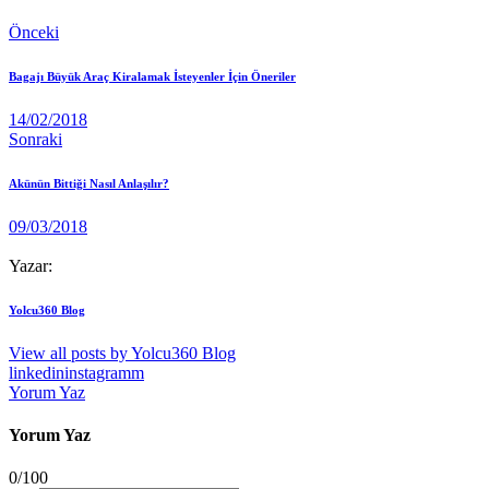
Önceki
Bagajı Büyük Araç Kiralamak İsteyenler İçin Öneriler
14/02/2018
Sonraki
Akünün Bittiği Nasıl Anlaşılır?
09/03/2018
Yazar:
Yolcu360 Blog
View all posts by
Yolcu360 Blog
linkedin
instagramm
Yorum Yaz
Yorum Yaz
0
/
100