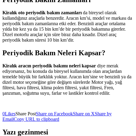
Kiralık oto periyodik bakım zamanları
da bireysel olarak
kullandığınız araçlarla benzerdir. Aracın km’si, model ve markası da
periyodik bakım zamanlarına etki eder. Benzinli araçlar ortalama
yılda bir kez ya da 15 bin km’de bir periyodik bakamına girerler.
Dizel motorlu araçlar için süre biraz daha kısadır. Dizel araç
periyodik bakım süresi 10 bin km’dir.
Periyodik Bakım Neleri Kapsar?
Kiralık aracın periyodik bakımı neleri kapsar
diye merak
ediyorsanız, bu konuda da bireysel kullanımda olan araçlardan
temelde büyük bir farklılık yoktur. Aracın km’sine ve benzinli ya da
dizel motor seçeneğine göre değişen sürelerde Motor yağı, yağ
filtresi, hava filtresi, klima polen filtresi, yakıt filtresi, Fren,
şanzıman, soğutma suyu, farlar ve lastikler kontrol edilir.
0
Likes
Share Post
Share on Facebook
Share on X
Share by
Email
Copy URL to clipboard
Yazı gezinmesi