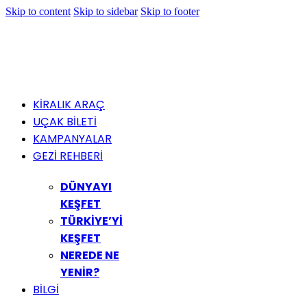
Skip to content
Skip to sidebar
Skip to footer
KİRALIK ARAÇ
UÇAK BİLETİ
KAMPANYALAR
GEZİ REHBERİ
DÜNYAYI
KEŞFET
TÜRKİYE’Yİ
KEŞFET
NEREDE NE
YENİR?
BİLGİ