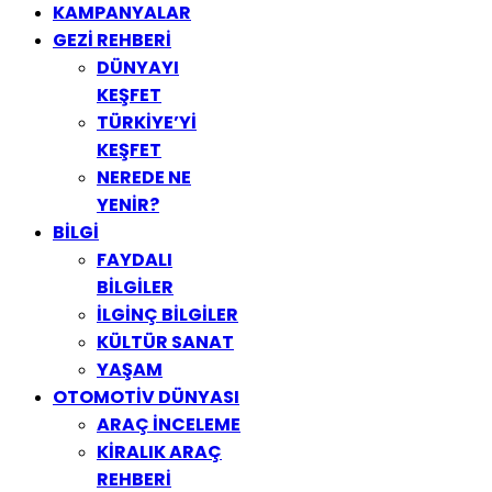
KAMPANYALAR
GEZİ REHBERİ
DÜNYAYI
KEŞFET
TÜRKİYE’Yİ
KEŞFET
NEREDE NE
YENİR?
BİLGİ
FAYDALI
BİLGİLER
İLGİNÇ BİLGİLER
KÜLTÜR SANAT
YAŞAM
OTOMOTİV DÜNYASI
ARAÇ İNCELEME
KİRALIK ARAÇ
REHBERİ