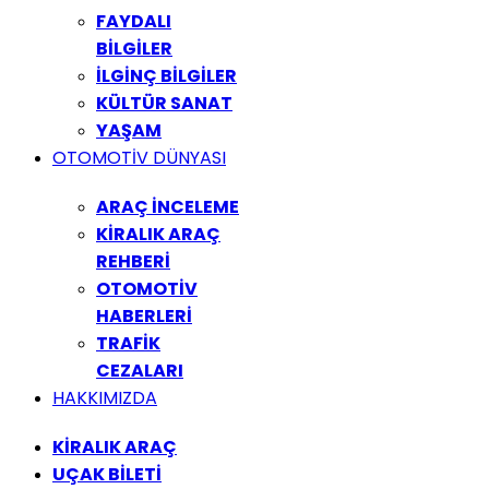
FAYDALI
BİLGİLER
İLGİNÇ BİLGİLER
KÜLTÜR SANAT
YAŞAM
OTOMOTİV DÜNYASI
ARAÇ İNCELEME
KİRALIK ARAÇ
REHBERİ
OTOMOTİV
HABERLERİ
TRAFİK
CEZALARI
HAKKIMIZDA
KİRALIK ARAÇ
UÇAK BİLETİ