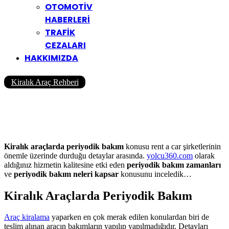
OTOMOTİV
HABERLERİ
TRAFİK
CEZALARI
HAKKIMIZDA
Kiralık Araç Rehberi
Kiralık Araçlarda Periyodik
Bakım
Yazar
Yolcu360 Blog
21/02/2018
0
931
3 Dk
Kiralık araçlarda periyodik bakım
konusu rent a car şirketlerinin
önemle üzerinde durduğu detaylar arasında.
yolcu360.com
olarak
aldığınız hizmetin kalitesine etki eden
periyodik bakım zamanları
ve
periyodik bakım neleri kapsar
konusunu inceledik…
Kiralık Araçlarda Periyodik Bakım
Araç kiralama
yaparken en çok merak edilen konulardan biri de
teslim alınan aracın bakımların yapılıp yapılmadığıdır. Detayları