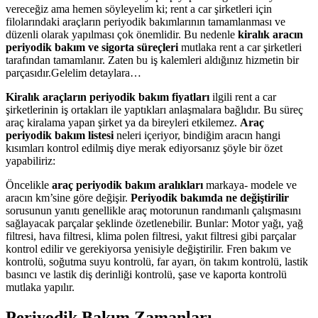
vereceğiz ama hemen söyleyelim ki; rent a car şirketleri için
filolarındaki araçların periyodik bakımlarının tamamlanması ve
düzenli olarak yapılması çok önemlidir. Bu nedenle
kiralık aracın
periyodik bakım ve sigorta süreçleri
mutlaka rent a car şirketleri
tarafından tamamlanır. Zaten bu iş kalemleri aldığınız hizmetin bir
parçasıdır.Gelelim detaylara…
Kiralık araçların periyodik bakım fiyatları
ilgili rent a car
şirketlerinin iş ortakları ile yaptıkları anlaşmalara bağlıdır. Bu süreç
araç kiralama yapan şirket ya da bireyleri etkilemez.
Araç
periyodik bakım listesi
neleri içeriyor, bindiğim aracın hangi
kısımları kontrol edilmiş diye merak ediyorsanız şöyle bir özet
yapabiliriz:
Öncelikle
araç periyodik bakım aralıkları
markaya- modele ve
aracın km’sine göre değişir.
Periyodik bakımda ne değiştirilir
sorusunun yanıtı genellikle araç motorunun randımanlı çalışmasını
sağlayacak parçalar şeklinde özetlenebilir. Bunlar: Motor yağı, yağ
filtresi, hava filtresi, klima polen filtresi, yakıt filtresi gibi parçalar
kontrol edilir ve gerekiyorsa yenisiyle değiştirilir. Fren bakım ve
kontrolü, soğutma suyu kontrolü, far ayarı, ön takım kontrolü, lastik
basıncı ve lastik diş derinliği kontrolü, şase ve kaporta kontrolü
mutlaka yapılır.
Periyodik Bakım Zamanları