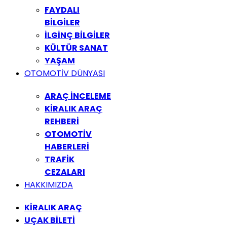
FAYDALI
BİLGİLER
İLGİNÇ BİLGİLER
KÜLTÜR SANAT
YAŞAM
OTOMOTİV DÜNYASI
ARAÇ İNCELEME
KİRALIK ARAÇ
REHBERİ
OTOMOTİV
HABERLERİ
TRAFİK
CEZALARI
HAKKIMIZDA
KİRALIK ARAÇ
UÇAK BİLETİ