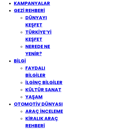
KAMPANYALAR
GEZİ REHBERİ
DÜNYAYI
KEŞFET
TÜRKİYE’Yİ
KEŞFET
NEREDE NE
YENİR?
BİLGİ
FAYDALI
BİLGİLER
İLGİNÇ BİLGİLER
KÜLTÜR SANAT
YAŞAM
OTOMOTİV DÜNYASI
ARAÇ İNCELEME
KİRALIK ARAÇ
REHBERİ