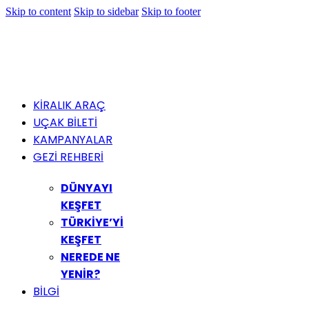
Skip to content
Skip to sidebar
Skip to footer
KİRALIK ARAÇ
UÇAK BİLETİ
KAMPANYALAR
GEZİ REHBERİ
DÜNYAYI
KEŞFET
TÜRKİYE’Yİ
KEŞFET
NEREDE NE
YENİR?
BİLGİ