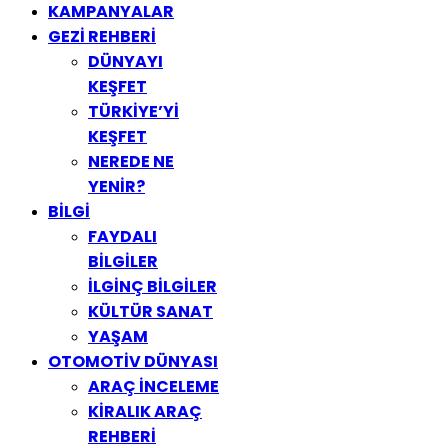
KAMPANYALAR
GEZİ REHBERİ
DÜNYAYI
KEŞFET
TÜRKİYE’Yİ
KEŞFET
NEREDE NE
YENİR?
BİLGİ
FAYDALI
BİLGİLER
İLGİNÇ BİLGİLER
KÜLTÜR SANAT
YAŞAM
OTOMOTİV DÜNYASI
ARAÇ İNCELEME
KİRALIK ARAÇ
REHBERİ