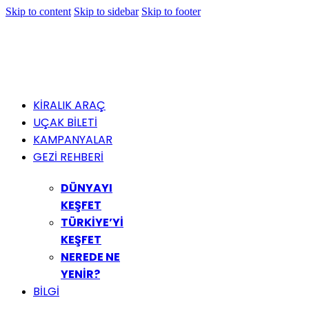
Skip to content
Skip to sidebar
Skip to footer
KİRALIK ARAÇ
UÇAK BİLETİ
KAMPANYALAR
GEZİ REHBERİ
DÜNYAYI
KEŞFET
TÜRKİYE’Yİ
KEŞFET
NEREDE NE
YENİR?
BİLGİ