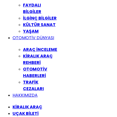
FAYDALI
BİLGİLER
İLGİNÇ BİLGİLER
KÜLTÜR SANAT
YAŞAM
OTOMOTİV DÜNYASI
ARAÇ İNCELEME
KİRALIK ARAÇ
REHBERİ
OTOMOTİV
HABERLERİ
TRAFİK
CEZALARI
HAKKIMIZDA
KİRALIK ARAÇ
UÇAK BİLETİ