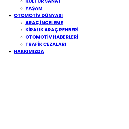
KÜLTÜR SANAT
YAŞAM
OTOMOTİV DÜNYASI
ARAÇ İNCELEME
KİRALIK ARAÇ REHBERİ
OTOMOTİV HABERLERİ
TRAFİK CEZALARI
HAKKIMIZDA