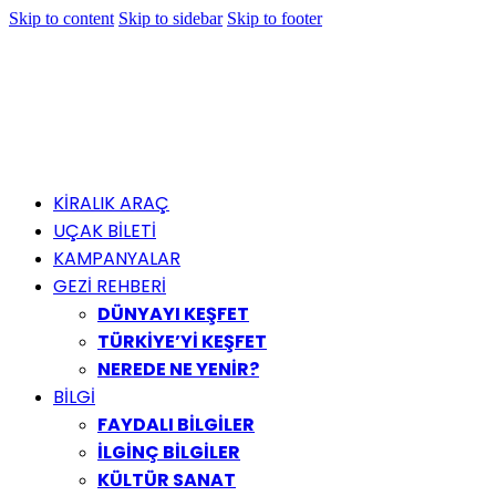
Skip to content
Skip to sidebar
Skip to footer
KİRALIK ARAÇ
UÇAK BİLETİ
KAMPANYALAR
GEZİ REHBERİ
DÜNYAYI KEŞFET
TÜRKİYE’Yİ KEŞFET
NEREDE NE YENİR?
BİLGİ
FAYDALI BİLGİLER
İLGİNÇ BİLGİLER
KÜLTÜR SANAT