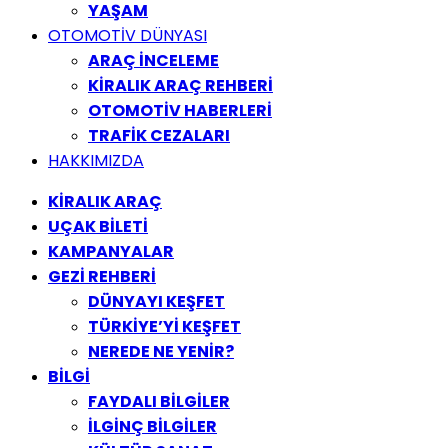
YAŞAM
OTOMOTİV DÜNYASI
ARAÇ İNCELEME
KİRALIK ARAÇ REHBERİ
OTOMOTİV HABERLERİ
TRAFİK CEZALARI
HAKKIMIZDA
KİRALIK ARAÇ
UÇAK BİLETİ
KAMPANYALAR
GEZİ REHBERİ
DÜNYAYI KEŞFET
TÜRKİYE’Yİ KEŞFET
NEREDE NE YENİR?
BİLGİ
FAYDALI BİLGİLER
İLGİNÇ BİLGİLER