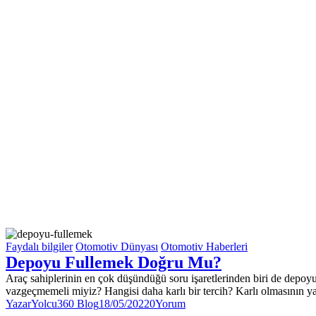
Faydalı bilgiler
Otomotiv Dünyası
Otomotiv Haberleri
Depoyu Fullemek Doğru Mu?
Araç sahiplerinin en çok düşündüğü soru işaretlerinden biri de depo
vazgeçmemeli miyiz? Hangisi daha karlı bir tercih? Karlı olmasının y
Yazar
Yolcu360 Blog
18/05/2022
0
Yorum