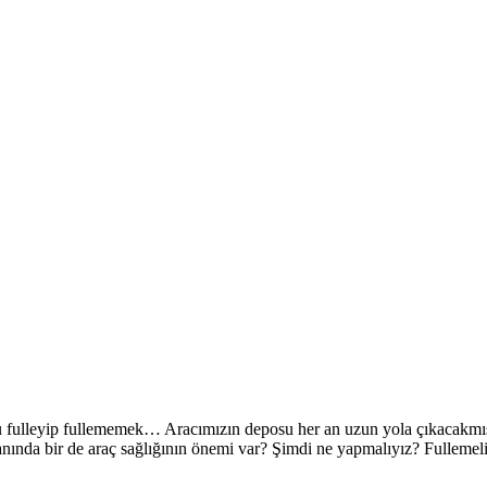
yu fulleyip fullememek… Aracımızın deposu her an uzun yola çıkacakmı
anında bir de araç sağlığının önemi var? Şimdi ne yapmalıyız? Fullemel