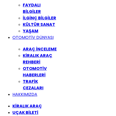
FAYDALI
BİLGİLER
İLGİNÇ BİLGİLER
KÜLTÜR SANAT
YAŞAM
OTOMOTİV DÜNYASI
ARAÇ İNCELEME
KİRALIK ARAÇ
REHBERİ
OTOMOTİV
HABERLERİ
TRAFİK
CEZALARI
HAKKIMIZDA
KİRALIK ARAÇ
UÇAK BİLETİ