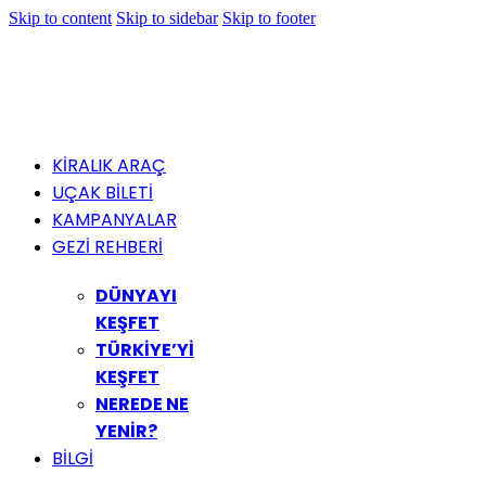
Skip to content
Skip to sidebar
Skip to footer
KİRALIK ARAÇ
UÇAK BİLETİ
KAMPANYALAR
GEZİ REHBERİ
DÜNYAYI
KEŞFET
TÜRKİYE’Yİ
KEŞFET
NEREDE NE
YENİR?
BİLGİ