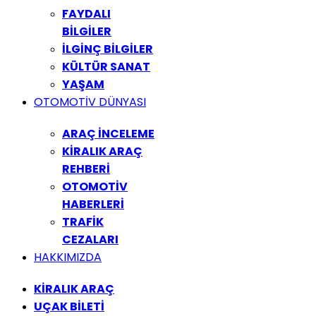
FAYDALI
BİLGİLER
İLGİNÇ BİLGİLER
KÜLTÜR SANAT
YAŞAM
OTOMOTİV DÜNYASI
ARAÇ İNCELEME
KİRALIK ARAÇ
REHBERİ
OTOMOTİV
HABERLERİ
TRAFİK
CEZALARI
HAKKIMIZDA
KİRALIK ARAÇ
UÇAK BİLETİ