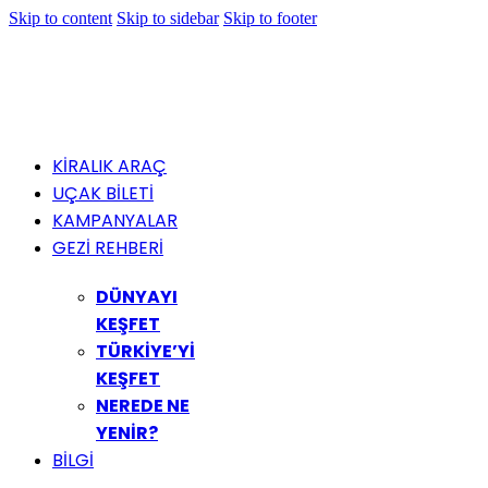
Skip to content
Skip to sidebar
Skip to footer
KİRALIK ARAÇ
UÇAK BİLETİ
KAMPANYALAR
GEZİ REHBERİ
DÜNYAYI
KEŞFET
TÜRKİYE’Yİ
KEŞFET
NEREDE NE
YENİR?
BİLGİ