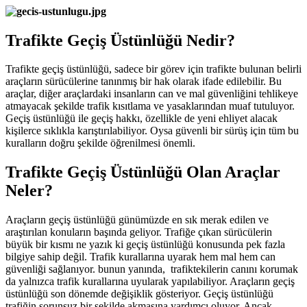
Trafikte Geçiş Üstünlüğü Nedir?
Trafikte geçiş üstünlüğü, sadece bir görev için trafikte bulunan belirli
araçların sürücülerine tanınmış bir hak olarak ifade edilebilir. Bu
araçlar, diğer araçlardaki insanların can ve mal güvenliğini tehlikeye
atmayacak şekilde trafik kısıtlama ve yasaklarından muaf tutuluyor.
Geçiş üstünlüğü ile geçiş hakkı, özellikle de yeni ehliyet alacak
kişilerce sıklıkla karıştırılabiliyor. Oysa güvenli bir sürüş için tüm bu
kuralların doğru şekilde öğrenilmesi önemli.
Trafikte Geçiş Üstünlüğü Olan Araçlar
Neler?
Araçların geçiş üstünlüğü günümüzde en sık merak edilen ve
araştırılan konuların başında geliyor. Trafiğe çıkan sürücülerin
büyük bir kısmı ne yazık ki geçiş üstünlüğü konusunda pek fazla
bilgiye sahip değil. Trafik kurallarına uyarak hem mal hem can
güvenliği sağlanıyor. bunun yanında, trafiktekilerin canını korumak
da yalnızca trafik kurallarına uyularak yapılabiliyor. Araçların geçiş
üstünlüğü son dönemde değişiklik gösteriyor. Geçiş üstünlüğü
trafiğin sorunsuz bir şekilde akmasına yardımcı oluyor. Ancak