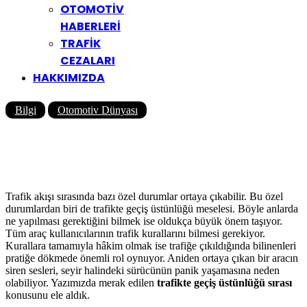
OTOMOTİV
HABERLERİ
TRAFİK
CEZALARI
HAKKIMIZDA
Bilgi
Otomotiv Dünyası
4 Maddede Trafikte Geçiş
Üstünlüğü
Yazar
Yolcu360 Blog
07/11/2022
0
2K
9 Dk
Trafik akışı sırasında bazı özel durumlar ortaya çıkabilir. Bu özel
durumlardan biri de trafikte geçiş üstünlüğü meselesi. Böyle anlarda
ne yapılması gerektiğini bilmek ise oldukça büyük önem taşıyor.
Tüm araç kullanıcılarının trafik kurallarını bilmesi gerekiyor.
Kurallara tamamıyla hâkim olmak ise trafiğe çıkıldığında bilinenleri
pratiğe dökmede önemli rol oynuyor. Aniden ortaya çıkan bir aracın
siren sesleri, seyir halindeki sürücünün panik yaşamasına neden
olabiliyor. Yazımızda merak edilen
trafikte geçiş üstünlüğü sırası
konusunu ele aldık.