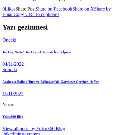
0
Likes
Share Post
Share on Facebook
Share on X
Share by
Email
Copy URL to clipboard
Yazı gezinmesi
Önceki
Jet Lag Nedir? Jet Lag’i Atlatmak İçin 5 İpucu
04/11/2022
Sonraki
Arabayla Balkan Turu ve Balkanlar’da Görmeniz Gereken 10 Yer
11/11/2022
Yazar:
Yolcu360 Blog
View all posts by
Yolcu360 Blog
linkedin
instagramm