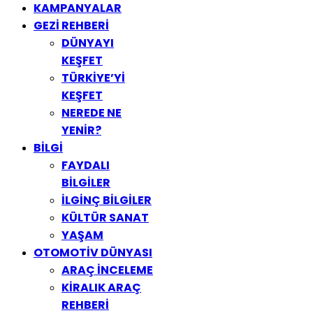
KAMPANYALAR
GEZİ REHBERİ
DÜNYAYI
KEŞFET
TÜRKİYE’Yİ
KEŞFET
NEREDE NE
YENİR?
BİLGİ
FAYDALI
BİLGİLER
İLGİNÇ BİLGİLER
KÜLTÜR SANAT
YAŞAM
OTOMOTİV DÜNYASI
ARAÇ İNCELEME
KİRALIK ARAÇ
REHBERİ