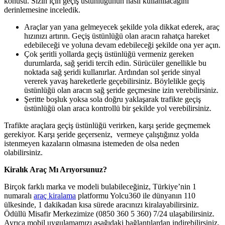
konusu. Sizin için geçiş üstünlüğünün nasıl kullanılacağını
derinlemesine inceledik.
Araçlar yan yana gelmeyecek şekilde yola dikkat ederek, araç
hızınızı artırın. Geçiş üstünlüğü olan aracın rahatça hareket
edebileceği ve yoluna devam edebileceği şekilde ona yer açın.
Çok şeritli yollarda geçiş üstünlüğü vermeniz gereken
durumlarda, sağ şeridi tercih edin. Sürücüler genellikle bu
noktada sağ şeridi kullanırlar. Ardından sol şeride sinyal
vererek yavaş hareketlerle geçebilirsiniz. Böylelikle geçiş
üstünlüğü olan aracın sağ şeride geçmesine izin verebilirsiniz.
Şeritte boşluk yoksa sola doğru yaklaşarak trafikte geçiş
üstünlüğü olan araca kontrollü bir şekilde yol verebilirsiniz.
Trafikte araçlara geçiş üstünlüğü verirken, karşı şeride geçmemek
gerekiyor. Karşı şeride geçerseniz, vermeye çalıştığınız yolda
istenmeyen kazaların olmasına istemeden de olsa neden
olabilirsiniz.
Kiralık Araç Mı Arıyorsunuz?
Birçok farklı marka ve modeli bulabileceğiniz, Türkiye’nin 1
numaralı
araç kiralama
platformu Yolcu360 ile dünyanın 110
ülkesinde, 1 dakikadan kısa sürede aracınızı kiralayabilirsiniz.
Ödüllü Misafir Merkezimize (0850 360 5 360) 7/24 ulaşabilirsiniz.
Ayrıca mobil uygulamamızı aşağıdaki bağlantılardan indirebilirsiniz.