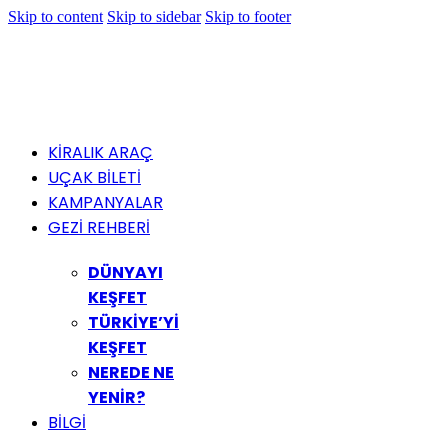
Skip to content
Skip to sidebar
Skip to footer
KİRALIK ARAÇ
UÇAK BİLETİ
KAMPANYALAR
GEZİ REHBERİ
DÜNYAYI
KEŞFET
TÜRKİYE’Yİ
KEŞFET
NEREDE NE
YENİR?
BİLGİ