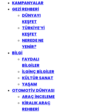
KAMPANYALAR
GEZİ REHBERİ
DÜNYAYI
KEŞFET
TÜRKİYE’Yİ
KEŞFET
NEREDE NE
YENİR?
BİLGİ
FAYDALI
BİLGİLER
İLGİNÇ BİLGİLER
KÜLTÜR SANAT
YAŞAM
OTOMOTİV DÜNYASI
ARAÇ İNCELEME
KİRALIK ARAÇ
REHBERİ