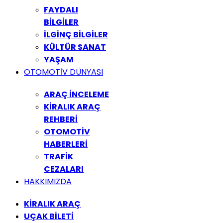
FAYDALI
BİLGİLER
İLGİNÇ BİLGİLER
KÜLTÜR SANAT
YAŞAM
OTOMOTİV DÜNYASI
ARAÇ İNCELEME
KİRALIK ARAÇ
REHBERİ
OTOMOTİV
HABERLERİ
TRAFİK
CEZALARI
HAKKIMIZDA
KİRALIK ARAÇ
UÇAK BİLETİ