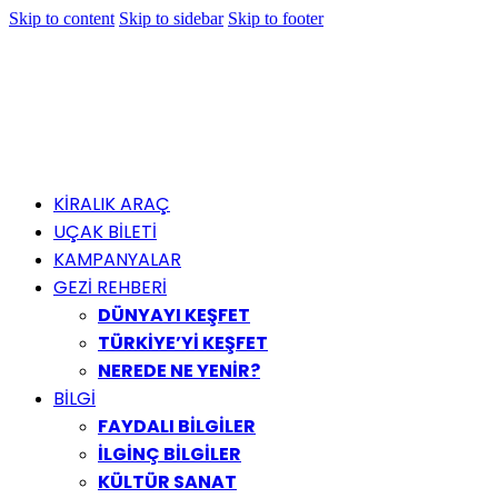
Skip to content
Skip to sidebar
Skip to footer
KİRALIK ARAÇ
UÇAK BİLETİ
KAMPANYALAR
GEZİ REHBERİ
DÜNYAYI KEŞFET
TÜRKİYE’Yİ KEŞFET
NEREDE NE YENİR?
BİLGİ
FAYDALI BİLGİLER
İLGİNÇ BİLGİLER
KÜLTÜR SANAT