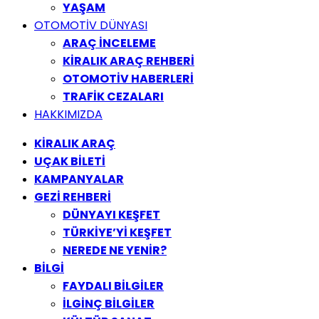
YAŞAM
OTOMOTİV DÜNYASI
ARAÇ İNCELEME
KİRALIK ARAÇ REHBERİ
OTOMOTİV HABERLERİ
TRAFİK CEZALARI
HAKKIMIZDA
KİRALIK ARAÇ
UÇAK BİLETİ
KAMPANYALAR
GEZİ REHBERİ
DÜNYAYI KEŞFET
TÜRKİYE’Yİ KEŞFET
NEREDE NE YENİR?
BİLGİ
FAYDALI BİLGİLER
İLGİNÇ BİLGİLER