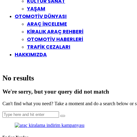
KÜLTÜR SANAT
YAŞAM
OTOMOTİV DÜNYASI
ARAÇ İNCELEME
KİRALIK ARAÇ REHBERİ
OTOMOTİV HABERLERİ
TRAFİK CEZALARI
HAKKIMIZDA
No results
We're sorry, but your query did not match
Can't find what you need? Take a moment and do a search below or s