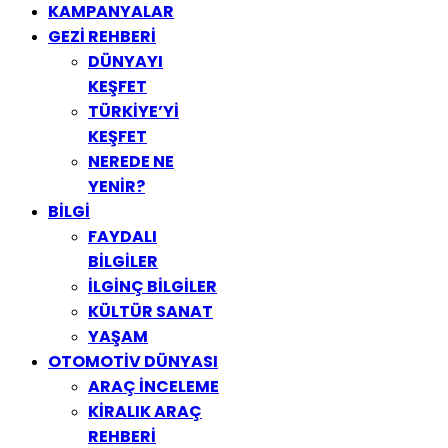
KAMPANYALAR
GEZİ REHBERİ
DÜNYAYI
KEŞFET
TÜRKİYE’Yİ
KEŞFET
NEREDE NE
YENİR?
BİLGİ
FAYDALI
BİLGİLER
İLGİNÇ BİLGİLER
KÜLTÜR SANAT
YAŞAM
OTOMOTİV DÜNYASI
ARAÇ İNCELEME
KİRALIK ARAÇ
REHBERİ