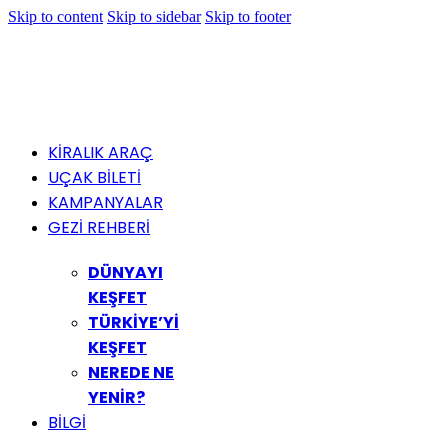
Skip to content
Skip to sidebar
Skip to footer
KİRALIK ARAÇ
UÇAK BİLETİ
KAMPANYALAR
GEZİ REHBERİ
DÜNYAYI
KEŞFET
TÜRKİYE’Yİ
KEŞFET
NEREDE NE
YENİR?
BİLGİ