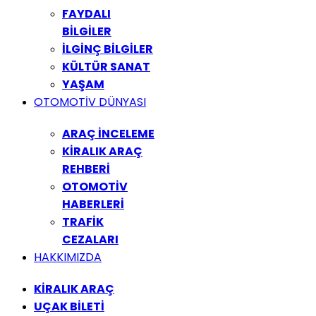
FAYDALI
BİLGİLER
İLGİNÇ BİLGİLER
KÜLTÜR SANAT
YAŞAM
OTOMOTİV DÜNYASI
ARAÇ İNCELEME
KİRALIK ARAÇ
REHBERİ
OTOMOTİV
HABERLERİ
TRAFİK
CEZALARI
HAKKIMIZDA
KİRALIK ARAÇ
UÇAK BİLETİ