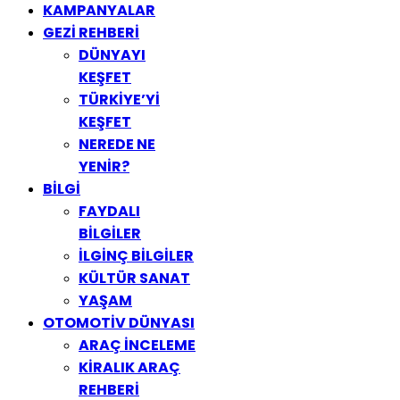
KAMPANYALAR
GEZİ REHBERİ
DÜNYAYI
KEŞFET
TÜRKİYE’Yİ
KEŞFET
NEREDE NE
YENİR?
BİLGİ
FAYDALI
BİLGİLER
İLGİNÇ BİLGİLER
KÜLTÜR SANAT
YAŞAM
OTOMOTİV DÜNYASI
ARAÇ İNCELEME
KİRALIK ARAÇ
REHBERİ