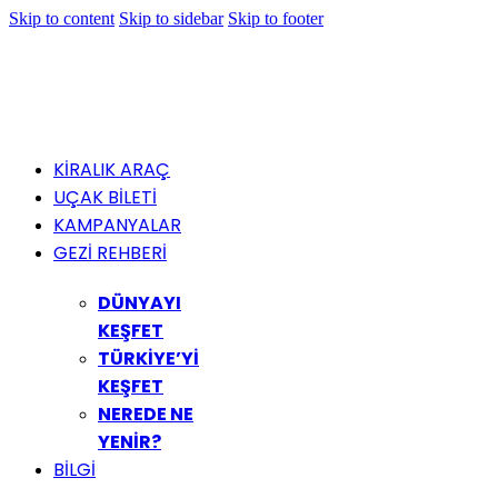
Skip to content
Skip to sidebar
Skip to footer
KİRALIK ARAÇ
UÇAK BİLETİ
KAMPANYALAR
GEZİ REHBERİ
DÜNYAYI
KEŞFET
TÜRKİYE’Yİ
KEŞFET
NEREDE NE
YENİR?
BİLGİ