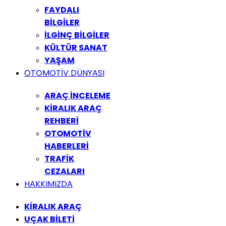
FAYDALI
BİLGİLER
İLGİNÇ BİLGİLER
KÜLTÜR SANAT
YAŞAM
OTOMOTİV DÜNYASI
ARAÇ İNCELEME
KİRALIK ARAÇ
REHBERİ
OTOMOTİV
HABERLERİ
TRAFİK
CEZALARI
HAKKIMIZDA
KİRALIK ARAÇ
UÇAK BİLETİ