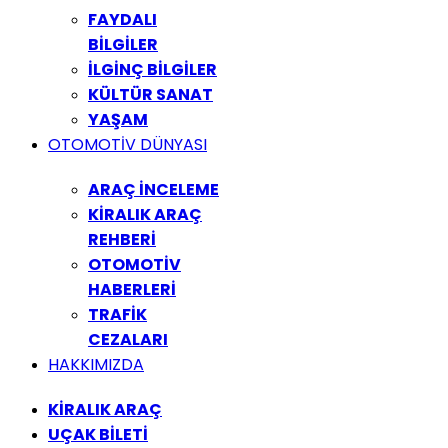
FAYDALI
BİLGİLER
İLGİNÇ BİLGİLER
KÜLTÜR SANAT
YAŞAM
OTOMOTİV DÜNYASI
ARAÇ İNCELEME
KİRALIK ARAÇ
REHBERİ
OTOMOTİV
HABERLERİ
TRAFİK
CEZALARI
HAKKIMIZDA
KİRALIK ARAÇ
UÇAK BİLETİ