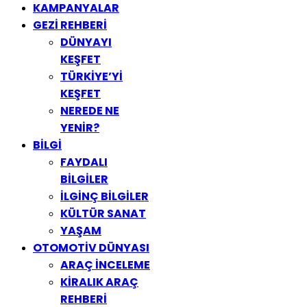
KAMPANYALAR
GEZİ REHBERİ
DÜNYAYI
KEŞFET
TÜRKİYE’Yİ
KEŞFET
NEREDE NE
YENİR?
BİLGİ
FAYDALI
BİLGİLER
İLGİNÇ BİLGİLER
KÜLTÜR SANAT
YAŞAM
OTOMOTİV DÜNYASI
ARAÇ İNCELEME
KİRALIK ARAÇ
REHBERİ