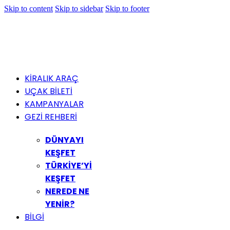
Skip to content
Skip to sidebar
Skip to footer
KİRALIK ARAÇ
UÇAK BİLETİ
KAMPANYALAR
GEZİ REHBERİ
DÜNYAYI
KEŞFET
TÜRKİYE’Yİ
KEŞFET
NEREDE NE
YENİR?
BİLGİ